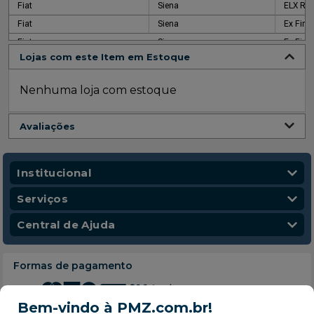
Fiat
Siena
ELX RST
Fiat
Siena
Ex Fire
Fiat
Siena
Ex Fire
Lojas com este Item em Estoque
Nenhuma loja com estoque
Avaliações
Institucional
Quem Somos
Serviços
Nossas Lojas
Vendas Corporativas
Central de Ajuda
Código de Conduta
Entregas
Política de Privacidade
Escola para Mecânicos
Política de Troca e Devolução
Formas de pagamento
Política de Frete e Entrega
Atendimento
Bem-vindo à PMZ.com.br!