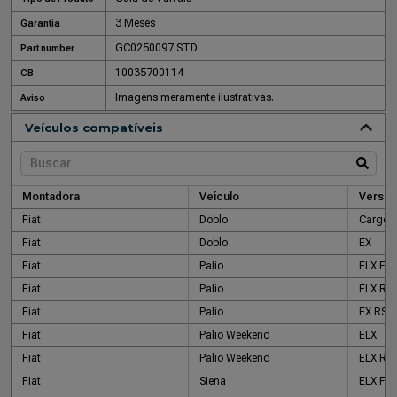
3 Meses
Garantia
GC0250097 STD
Part number
10035700114
CB
Imagens meramente ilustrativas.
Aviso
Veículos compatíveis
Montadora
Veículo
Versão
Fiat
Doblo
Cargo F
Fiat
Doblo
EX
Fiat
Palio
ELX Fir
Fiat
Palio
ELX RS
Fiat
Palio
EX RST 
Fiat
Palio Weekend
ELX
Fiat
Palio Weekend
ELX RS
Fiat
Siena
ELX Fir