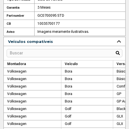
3 Meses
Garantia
GC0700095 STD
Part number
10035700177
CB
Imagens meramente ilustrativas.
Aviso
Veículos compatíveis
Montadora
Veículo
Versão
Volkswagen
Bora
Básico
Volkswagen
Bora
Básico
Volkswagen
Bora
Comfort
Volkswagen
Bora
GP
Volkswagen
Bora
GP Aut
Volkswagen
Golf
Black & 
Volkswagen
Golf
GLX
Volkswagen
Golf
GLX