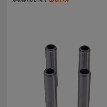
Referência
:
40788
Metal Leve