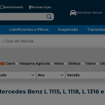
Atendimento
Nossas lojas
Selecionar Veículo
Lubrificantes e Filtros
Suspensão
Transmis
Guia de Válvula
o
Carro
Máquina Agrícola
Moto
Ônibus
Trator
Uti
culo
Ano
Versão
rcedes Benz L 1115, L 1118, L 1316 e