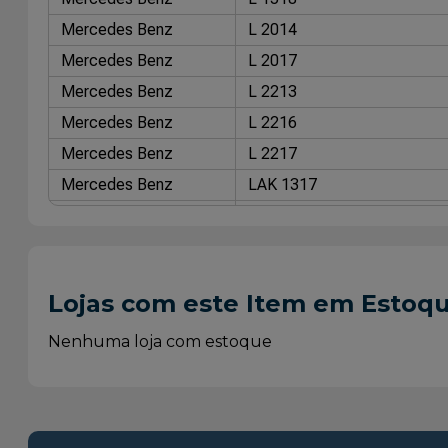
Mercedes Benz
L 2014
Mercedes Benz
L 2017
Mercedes Benz
L 2213
Mercedes Benz
L 2216
Mercedes Benz
L 2217
Mercedes Benz
LAK 1317
Mercedes Benz
LB 2216
Mercedes Benz
LB 2217
Mercedes Benz
LK 1118
Lojas com este Item em Estoq
Mercedes Benz
LK 1316
Mercedes Benz
LK 1317
Nenhuma loja com estoque
Mercedes Benz
LK 1318
Mercedes Benz
LK 1517
Mercedes Benz
LK 1518