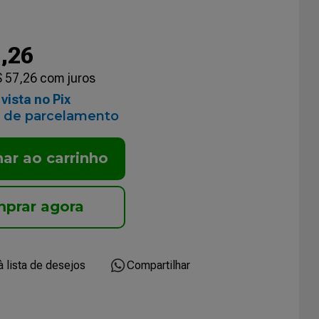
2
,
26
$
57
,
26
com juros
vista no Pix
 de parcelamento
nar ao carrinho
Compartilhar