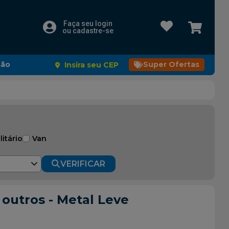
Faça seu login
ou cadastre-se
são
Super Ofertas
Insira seu CEP
litário
Van
VERIFICAR
 outros - Metal Leve