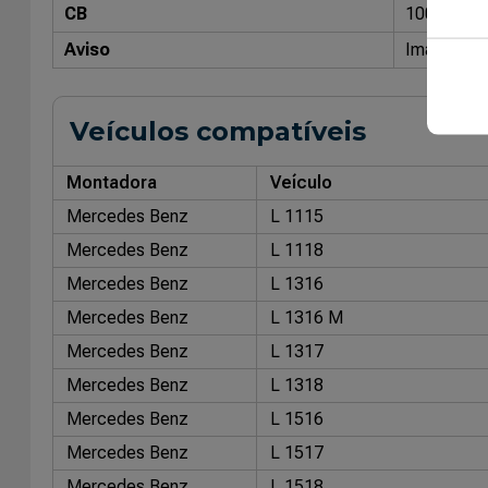
CB
10035700
Aviso
Imagens me
Veículos compatíveis
Montadora
Veículo
Mercedes Benz
L 1115
Mercedes Benz
L 1118
Mercedes Benz
L 1316
Mercedes Benz
L 1316 M
Mercedes Benz
L 1317
Mercedes Benz
L 1318
Mercedes Benz
L 1516
Mercedes Benz
L 1517
Mercedes Benz
L 1518