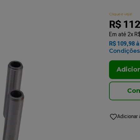
Clique e veja!
R$
11
Em até
2
x
R
R$
109
,
98
à 
Condições
Adicio