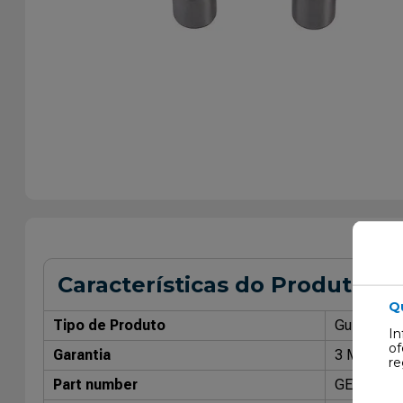
Características do Produto
Q
Tipo de Produto
Guia de Vá
In
of
Garantia
3 Meses
re
Part number
GE048002