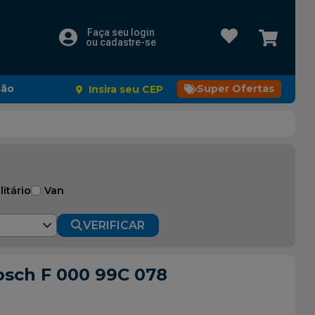
Faça seu login
ou cadastre-se
são
Super Ofertas
Insira seu CEP
litário
Van
VERIFICAR
Bosch F 000 99C 078