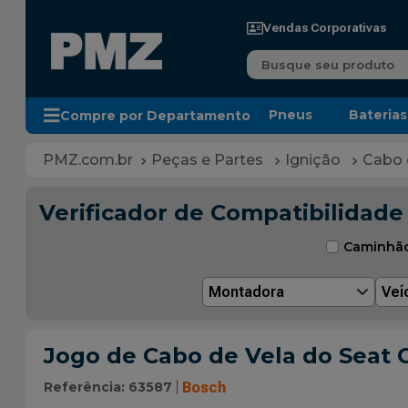
Vendas Corporativas
Busque seu produto
Pneus
Baterias
Compre por Departamento
Peças e Partes
Ignição
Cabo 
Verificador de Compatibilidade
Caminhã
Montadora
Veí
Jogo de Cabo de Vela do Seat C
Referência
:
63587
Bosch