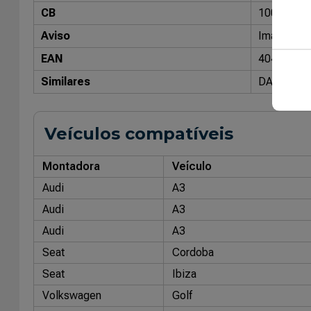
CB
10008303
Aviso
Imagens me
EAN
40470264
Similares
DAYCO: D
Veículos compatíveis
Montadora
Veículo
Audi
A3
Audi
A3
Audi
A3
Seat
Cordoba
Seat
Ibiza
Volkswagen
Golf