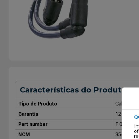
Características do Produto
Tipo de Produto
Cabo de V
Garantia
12 Meses
Q
Part number
F 000 99C
In
of
NCM
85443000
re