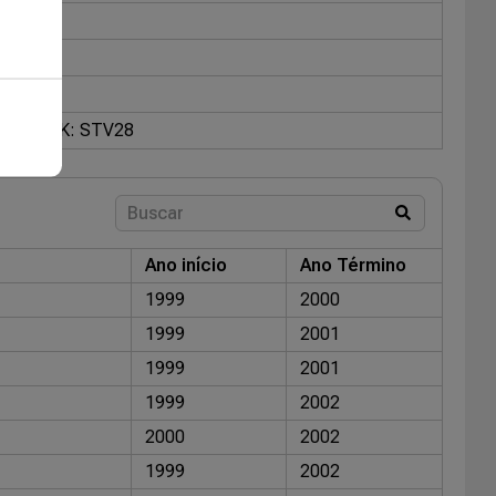
2802
NGK: STV28
Ano início
Ano Término
1999
2000
1999
2001
1999
2001
1999
2002
2000
2002
1999
2002