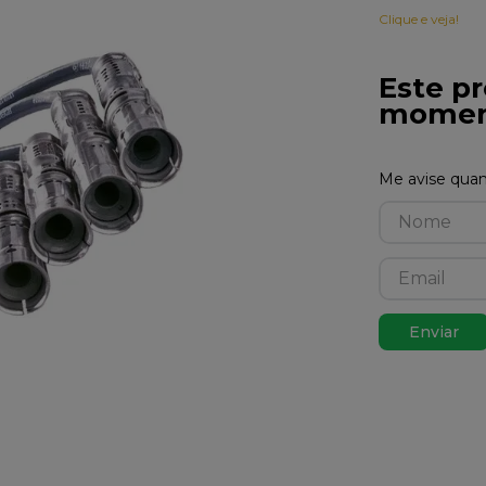
Clique e veja!
Este pr
momen
Enviar