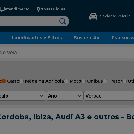
Atendimento
Nossas lojas
Selecionar Veículo
Lubrificantes e Filtros
Suspensão
Transmis
de Vela
o
Carro
Máquina Agrícola
Moto
Ônibus
Trator
Uti
culo
Ano
Versão
ordoba, Ibiza, Audi A3 e outros - 