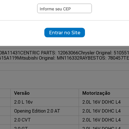
475
ramente ilustrativas.
Entrar no Site
50866
08A11431
CENTRIC PARTS: 12063066
Chrysler Original: 5105
4615A119
Mitsubishi Original: MN116332
RAYBESTOS: 780457
TE
Versão
Motorização
2.0 L 16v
2.0L 16V DOHC L4
Opening Edition 2.0 AT
2.0L 16V DOHC L4
2.0 CVT
2.0L 16V DOHC L4
2.0 GT
2.0L 16V DOHC L4