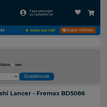
Faça seu login
ou cadastre-se
são
Super Ofertas
Insira seu CEP
litário
Van
VERIFICAR
ishi Lancer - Fremax BD5086