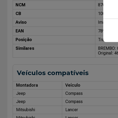
NCM
87083090
CB
10029800
Aviso
Imagens me
EAN
78932330
Posição
Traseiro
Similares
BREMBO: 
Original: 
Veículos compatíveis
Montadora
Veículo
Jeep
Compass
Jeep
Compass
Mitsubishi
Lancer
Mitsubishi
Lancer