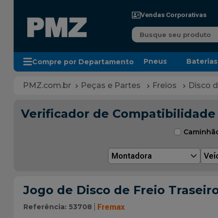
Vendas Corporativas
Busque seu produto
Pneus
Baterias
Compre por Departamento
Peças e Partes
Freios
Disco d
Verificador de Compatibilidade
Caminhã
Montadora
Veí
Jogo de Disco de Freio Trasei
Referência
:
53708
Fremax