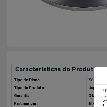
Características do Produto
Tipo de Disco
Sólido
Tipo de Produto
Jogo de Di
Q
Garantia
3 Meses
In
of
Part number
BD5086
re