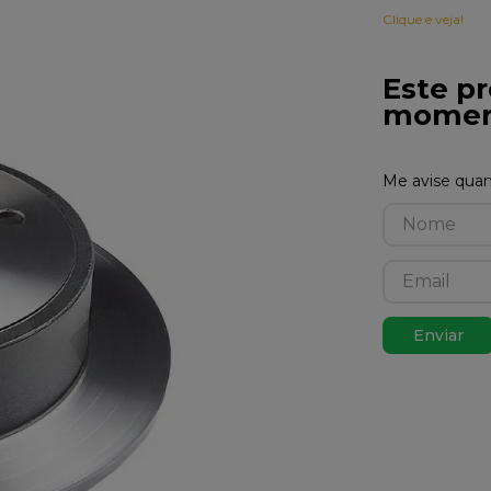
Clique e veja!
Este pr
momen
Enviar