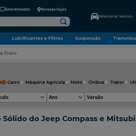
Atendimento
Nossas lojas
Selecionar Veículo
Lubrificantes e Filtros
Suspensão
Transmis
e Freio
o
Carro
Máquina Agrícola
Moto
Ônibus
Trator
Uti
culo
Ano
Versão
ro Sólido do Jeep Compass e Mitsub