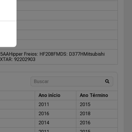
515AA
Hipper Freios: HF208F
MDS: D377H
Mitsubishi
XTAR: 92202903
Ano início
Ano Término
2011
2015
2016
2018
2014
2016
2011
2015