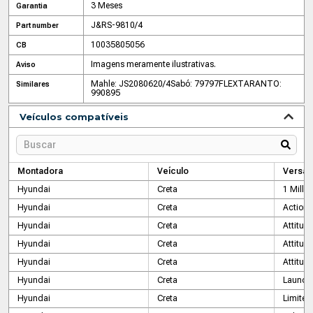
3 Meses
Garantia
J&RS-9810/4
Part number
10035805056
CB
Imagens meramente ilustrativas.
Aviso
Mahle: JS2080620/4
Sabó: 79797FLEX
TARANTO:
Similares
990895
Veículos compatíveis
Montadora
Veículo
Versão
Hyundai
Creta
1 Millio
Hyundai
Creta
Action
Hyundai
Creta
Attitud
Hyundai
Creta
Attitud
Hyundai
Creta
Attitud
Hyundai
Creta
Launch 
Hyundai
Creta
Limited