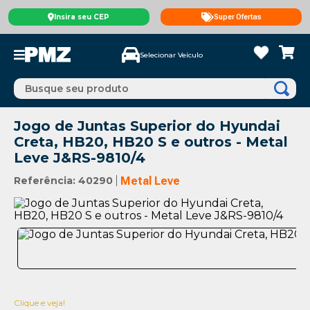
Insira seu CEP
Super Ofertas
Selecionar Veículo
Busque seu produto
Jogo de Juntas Superior do Hyundai
Creta, HB20, HB20 S e outros - Metal
Leve J&RS-9810/4
Referência
:
40290
Metal Leve
Clique e veja!