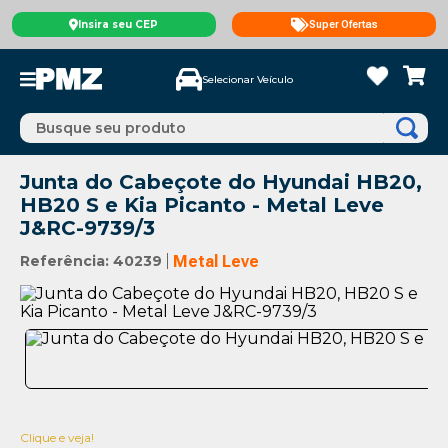
Insira seu CEP
Super Ofertas
Selecionar Veículo
Busque seu produto
Junta do Cabeçote do Hyundai HB20,
HB20 S e Kia Picanto - Metal Leve
J&RC-9739/3
Referência
:
40239
Metal Leve
Clique e veja!