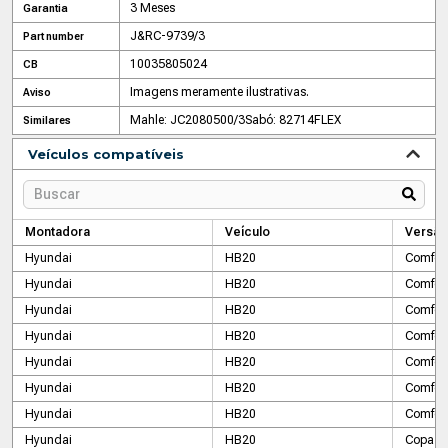
3 Meses
Garantia
J&RC-9739/3
Part number
10035805024
CB
Imagens meramente ilustrativas.
Aviso
Mahle: JC2080500/3
Sabó: 82714FLEX
Similares
Veículos compatíveis
Montadora
Veículo
Versão
Hyundai
HB20
Comfor
Hyundai
HB20
Comfor
Hyundai
HB20
Comfor
Hyundai
HB20
Comfort
Hyundai
HB20
Comfort
Hyundai
HB20
Comfort
Hyundai
HB20
Comfort
Hyundai
HB20
Copa d