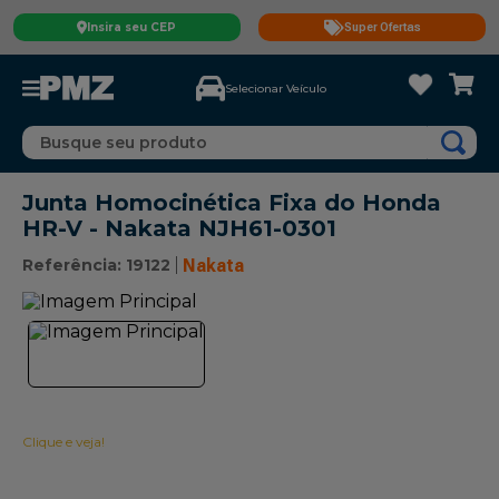
Insira seu CEP
Super Ofertas
Selecionar Veículo
Busque seu produto
Junta Homocinética Fixa do Honda
HR-V - Nakata NJH61-0301
Referência
:
19122
Nakata
Clique e veja!