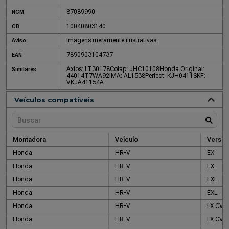
87089990
NCM
10040803140
CB
Imagens meramente ilustrativas.
Aviso
7890903104737
EAN
Axios: LT30178
Cofap: JHC10108
Honda Original:
Similares
44014T7WA92
IMA: AL1538
Perfect: KJH0411
SKF:
VKJA41154A
Veículos compatíveis
Montadora
Veículo
Versão
Honda
HR-V
EX
Honda
HR-V
EX
Honda
HR-V
EXL
Honda
HR-V
EXL
Honda
HR-V
LX CVT
Honda
HR-V
LX CVT