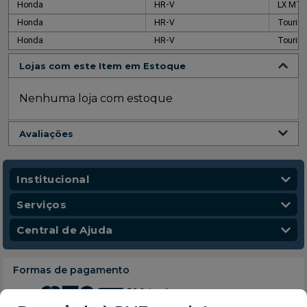
Honda
HR-V
LX MT
Honda
HR-V
Tourin
Honda
HR-V
Tourin
Lojas com este Item em Estoque
Nenhuma loja com estoque
Avaliações
Institucional
Quem Somos
Serviços
Nossas Lojas
Vendas Corporativas
Central de Ajuda
Código de Conduta
Entregas
Política de Privacidade
Escola para Mecânicos
Política de Troca e Devolução
Formas de pagamento
Política de Frete e Entrega
Atendimento