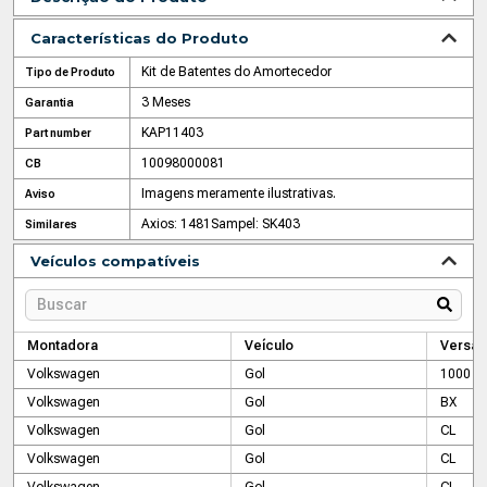
Características do Produto
Kit de Batentes do Amortecedor
Tipo de Produto
3 Meses
Garantia
KAP11403
Part number
10098000081
CB
Imagens meramente ilustrativas.
Aviso
Axios: 1481
Sampel: SK403
Similares
Veículos compatíveis
Montadora
Veículo
Versão
Volkswagen
Gol
1000
Volkswagen
Gol
BX
Volkswagen
Gol
CL
Volkswagen
Gol
CL
Volkswagen
Gol
CL