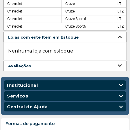
Chevrolet
Cruze
LT
Chevrolet
Cruze
LTZ
Chevrolet
Cruze Sport6
LT
Chevrolet
Cruze Sport6
LTZ
Lojas com este Item em Estoque
Nenhuma loja com estoque
Avaliações
Institucional
Quem Somos
Serviços
Nossas Lojas
Vendas Corporativas
Central de Ajuda
Código de Conduta
Entregas
Política de Privacidade
Escola para Mecânicos
Política de Troca e Devolução
Formas de pagamento
Política de Frete e Entrega