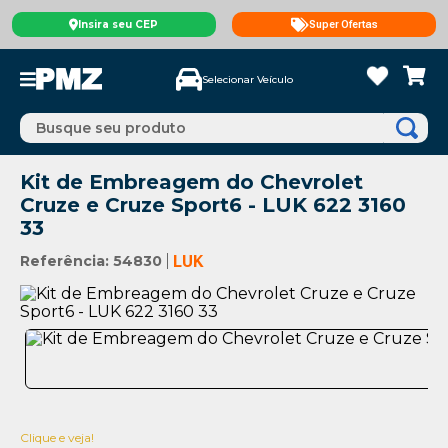
Insira seu CEP
Super Ofertas
Selecionar Veículo
Busque seu produto
Kit de Embreagem do Chevrolet
Cruze e Cruze Sport6 - LUK 622 3160
33
Referência
:
54830
LUK
Clique e veja!