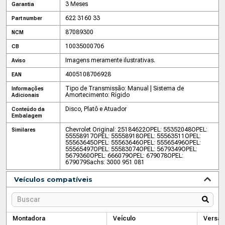
3 Meses
Garantia
622 3160 33
Part number
87089300
NCM
10035000706
CB
Imagens meramente ilustrativas.
Aviso
4005108706928
EAN
Tipo de Transmissão: Manual | Sistema de
Informações
Amortecimento: Rígido
Adicionais
Disco, Platô e Atuador
Conteúdo da
Embalagem
Chevrolet Original: 25184622
OPEL: 55352048
OPEL:
Similares
55558917
OPEL: 55558918
OPEL: 55563511
OPEL:
55563645
OPEL: 55563646
OPEL: 55565496
OPEL:
55565497
OPEL: 55583074
OPEL: 5679349
OPEL:
5679360
OPEL: 666079
OPEL: 679078
OPEL:
679079
Sachs: 3000 951 081
Veículos compatíveis
Montadora
Veículo
Versão