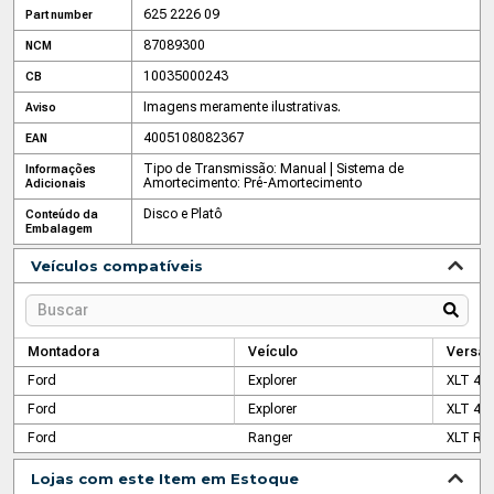
625 2226 09
Part number
87089300
NCM
10035000243
CB
Imagens meramente ilustrativas.
Aviso
4005108082367
EAN
Tipo de Transmissão: Manual | Sistema de
Informações
Amortecimento: Pré-Amortecimento
Adicionais
Disco e Platô
Conteúdo da
Embalagem
Veículos compatíveis
Montadora
Veículo
Versão
Ford
Explorer
XLT 4X2
Ford
Explorer
XLT 4X4
Ford
Ranger
XLT R.C
Lojas com este Item em Estoque