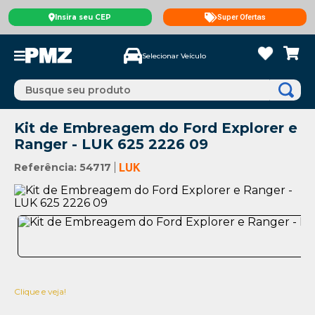
Insira seu CEP
Super Ofertas
Selecionar Veículo
Busque seu produto
Kit de Embreagem do Ford Explorer e
Ranger - LUK 625 2226 09
Referência
:
54717
LUK
Clique e veja!