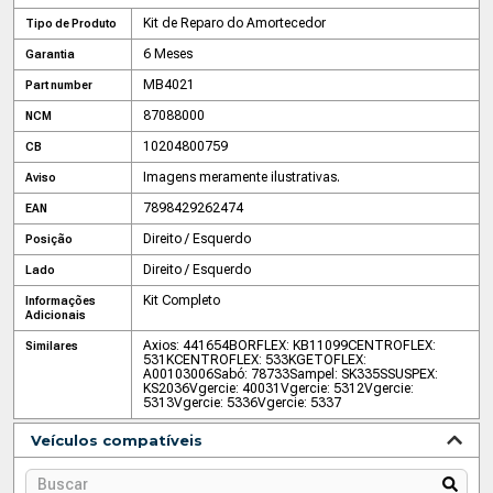
Kit de Reparo do Amortecedor
Tipo de Produto
6 Meses
Garantia
MB4021
Part number
87088000
NCM
10204800759
CB
Imagens meramente ilustrativas.
Aviso
7898429262474
EAN
Direito / Esquerdo
Posição
Direito / Esquerdo
Lado
Kit Completo
Informações
Adicionais
Axios: 441654
BORFLEX: KB11099
CENTROFLEX:
Similares
531K
CENTROFLEX: 533K
GETOFLEX:
A00103006
Sabó: 78733
Sampel: SK335S
SUSPEX:
KS2036
Vgercie: 40031
Vgercie: 5312
Vgercie:
5313
Vgercie: 5336
Vgercie: 5337
Veículos compatíveis