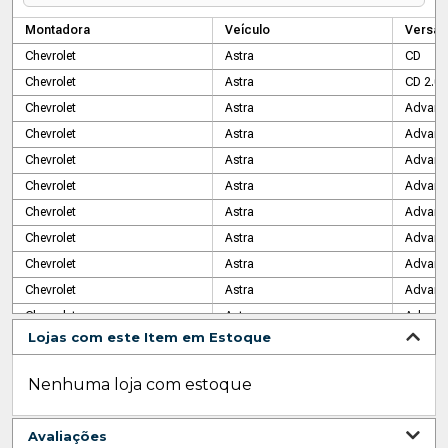
Montadora
Veículo
Versão
Chevrolet
Astra
CD
Chevrolet
Astra
CD 2.0 
Chevrolet
Astra
Advanta
Chevrolet
Astra
Advant
Chevrolet
Astra
Advanta
Chevrolet
Astra
Advant
Chevrolet
Astra
Advant
Chevrolet
Astra
Advant
Chevrolet
Astra
Advant
Chevrolet
Astra
Advant
Chevrolet
Astra
Advant
Lojas com este Item em Estoque
Chevrolet
Astra
Advant
Chevrolet
Astra
2.0 8v 
Nenhuma loja com estoque
Chevrolet
Astra
2.0 8v 
Chevrolet
Astra
2.0 8v
Avaliações
Chevrolet
Astra
2.0 16v