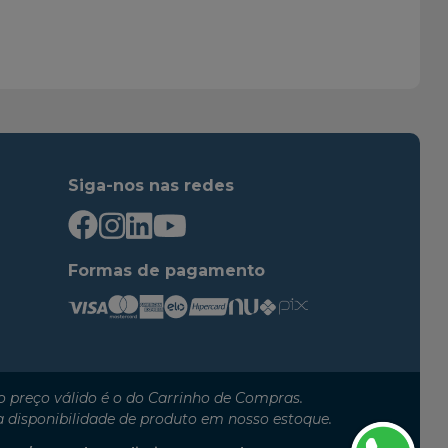
2000
2004
1997
2002
2002
2007
2004
2009
1995
1996
2000
2000
Siga-nos nas redes
2009
2011
2004
2006
2005
2011
Formas de pagamento
2004
2006
2004
2009
2007
2011
1995
2005
 preço válido é o do Carrinho de Compras.
2005
2011
a disponibilidade de produto em nosso estoque.
2009
2011