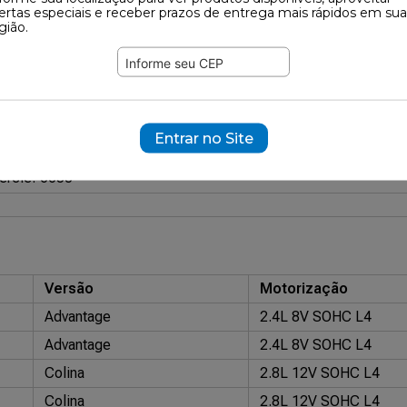
ertas especiais e receber prazos de entrega mais rápidos em sua
gião.
776
ramente ilustrativas.
Esquerdo
Esquerdo
Entrar no Site
EX: 536K
GETOFLEX: A00103024
KIT & CIA: 30052
ORIGINAL 
ercie: 6650
Versão
Motorização
Advantage
2.4L 8V SOHC L4
Advantage
2.4L 8V SOHC L4
Colina
2.8L 12V SOHC L4
Colina
2.8L 12V SOHC L4