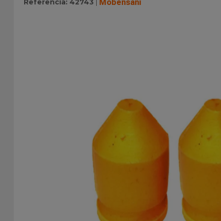
Referência
:
42743
Mobensani