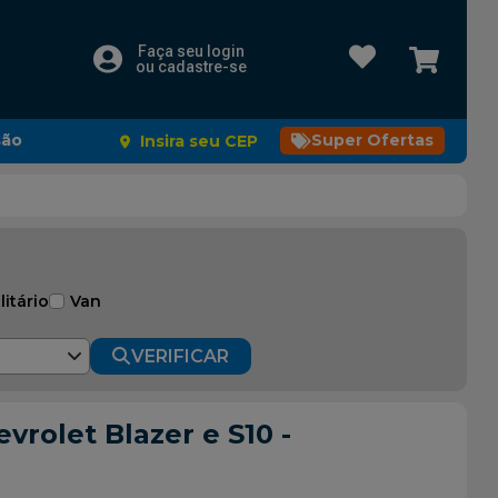
Faça seu login
ou cadastre-se
são
Super Ofertas
Insira seu CEP
litário
Van
VERIFICAR
vrolet Blazer e S10 -