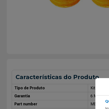
Características do Produto
Tipo de Produto
Kit de Rep
Garantia
6 Meses
Q
Part number
MB4112
In