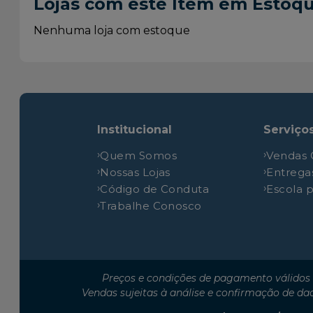
Lojas com este Item em Estoq
Chevrolet
Blazer
Chevrolet
Blazer
Nenhuma loja com estoque
Chevrolet
Blazer
Chevrolet
Blazer
Chevrolet
S10
Chevrolet
S10
Institucional
Serviço
Chevrolet
S10
Quem Somos
Vendas 
Chevrolet
S10
Nossas Lojas
Entrega
Chevrolet
S10
Código de Conduta
Escola 
Chevrolet
S10
Trabalhe Conosco
Chevrolet
S10
Chevrolet
S10
Chevrolet
S10
Preços e condições de pagamento válidos 
Chevrolet
S10
Vendas sujeitas à análise e confirmação de da
Chevrolet
S10