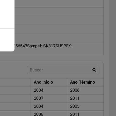
OEM: 15956547
Sampel: SK317
SUSPEX:
Ano início
Ano Término
2004
2006
2007
2011
2004
2005
2006
2011