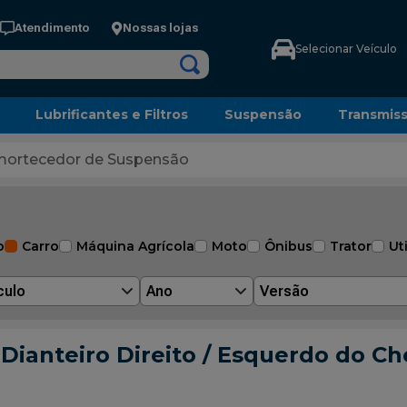
Atendimento
Nossas lojas
Selecionar Veículo
Lubrificantes e Filtros
Suspensão
Transmis
ortecedor de Suspensão
o
Carro
Máquina Agrícola
Moto
Ônibus
Trator
Uti
culo
Ano
Versão
ianteiro Direito / Esquerdo do Che