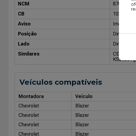
NCM
87088000
of
re
CB
10204800
Aviso
Imagens me
Posição
Direito / 
Lado
Direito / 
Similares
CENTROFL
KS2026
Vg
Veículos compatíveis
Montadora
Veículo
Chevrolet
Blazer
Chevrolet
Blazer
Chevrolet
Blazer
Chevrolet
Blazer