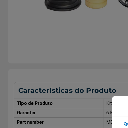
Características do Produto
Tipo de Produto
Kit de Rep
Garantia
6 Meses
Part number
MB4183
Q