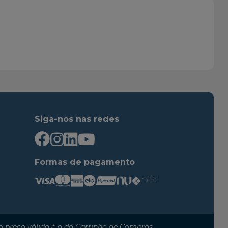
2016
2019
2016
2019
2013
2016
2014
2016
2016
2016
2016
2019
2015
2016
Siga-nos nas redes
2014
2015
2015
2016
2016
2019
Formas de pagamento
2016
2023
2013
2016
2013
2019
2014
2016
 preço válido é o do Carrinho de Compras.