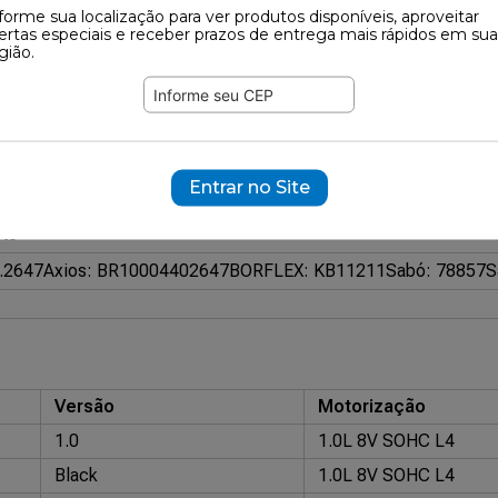
forme sua localização para ver produtos disponíveis, aproveitar
ertas especiais e receber prazos de entrega mais rápidos em sua
661
gião.
ramente ilustrativas.
67547
Esquerdo
Entrar no Site
Esquerdo
eto
4.2647
Axios: BR10004402647
BORFLEX: KB11211
Sabó: 78857
S
Versão
Motorização
1.0
1.0L 8V SOHC L4
Black
1.0L 8V SOHC L4