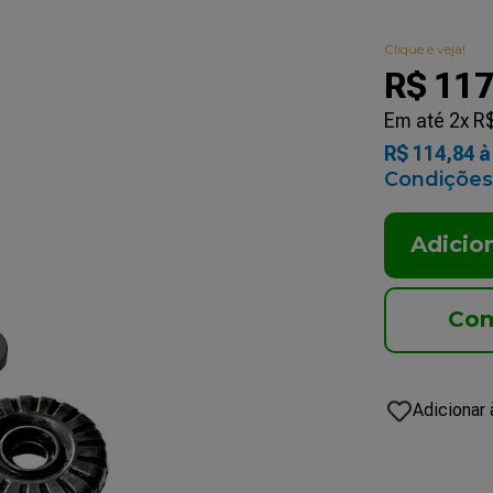
Clique e veja!
R$
11
Em até
2
x
R
R$
114
,
84
à 
Condições
Adicio