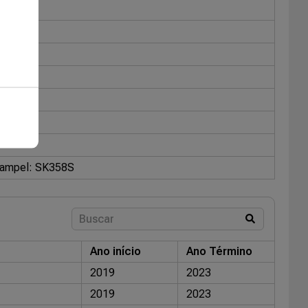
ampel: SK358S
Ano início
Ano Término
2019
2023
2019
2023