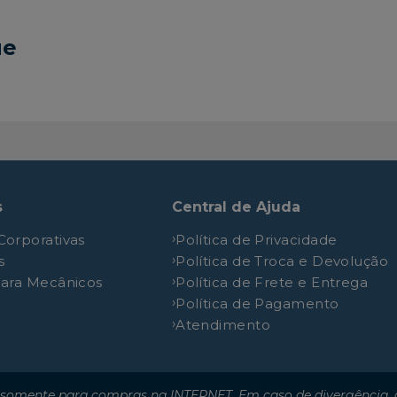
LT
1.0L 8V SOHC L4
ue
LT
1.4L 8V SOHC L4
LTZ
1.4L 8V SOHC L4
LTZ
1.4L 8V SOHC L4
LTZ
1.4L 8V SOHC L4
LTZ
1.4L 8V SOHC L4
Seleção
1.0L 8V SOHC L4
s
Central de Ajuda
Advantage
1.0L 8V SOHC L4
Corporativas
Política de Privacidade
Advantage
1.4L 8V SOHC L4
s
Política de Troca e Devolução
Advantage
1.4L 8V SOHC L4
para Mecânicos
Política de Frete e Entrega
Joy
1.0L 8V SOHC L4
Política de Pagamento
Atendimento
LT
1.4L 8V SOHC L4
LT
1.0L 8V SOHC L4
LT
1.4L 8V SOHC L4
somente para compras na INTERNET. Em caso de divergência, o