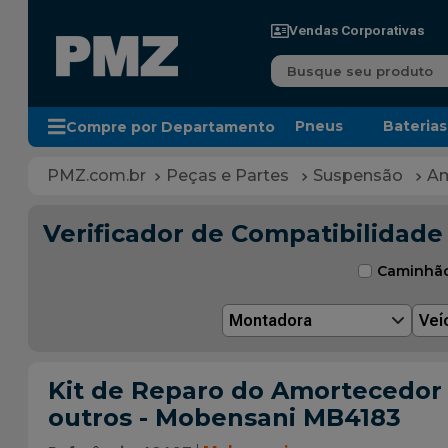
Vendas Corporativas
Busque seu produto
Pneus
Baterias
Compre por Departamento
Peças e Partes
Suspensão
Am
Verificador de Compatibilidade
Caminhã
Montadora
Veí
Kit de Reparo do Amortecedor D
outros - Mobensani MB4183