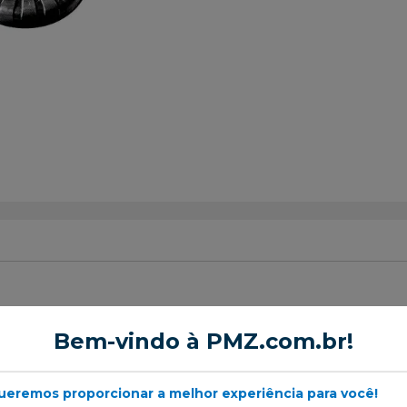
aro do Amortecedor
Bem-vindo à PMZ.com.br!
ueremos proporcionar a melhor experiência para você!