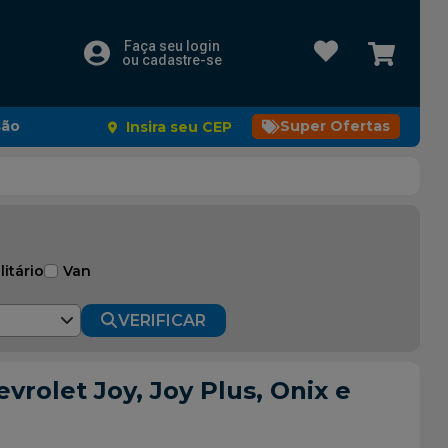
Faça seu login
ou cadastre-se
são
Super Ofertas
Insira seu CEP
litário
Van
VERIFICAR
rolet Joy, Joy Plus, Onix e