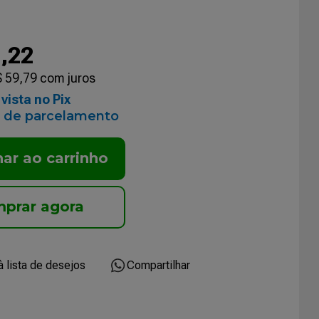
7
,
22
$
59
,
79
com juros
vista no Pix
 de parcelamento
nar ao carrinho
Compartilhar