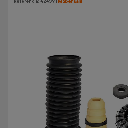
Referência
:
42497
Mobensani