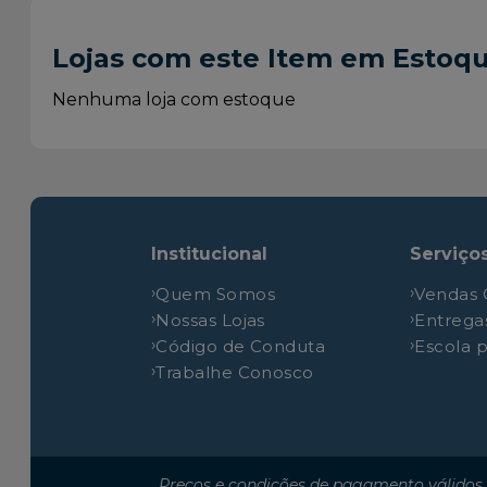
Chevrolet
Onix
Lojas com este Item em Estoq
Chevrolet
Onix
Chevrolet
Onix
Nenhuma loja com estoque
Chevrolet
Onix
Chevrolet
Onix
Chevrolet
Onix
Chevrolet
Onix
Institucional
Serviço
Chevrolet
Prisma
Quem Somos
Vendas 
Chevrolet
Prisma
Nossas Lojas
Entrega
Chevrolet
Prisma
Código de Conduta
Escola 
Chevrolet
Prisma
Trabalhe Conosco
Chevrolet
Prisma
Chevrolet
Prisma
Chevrolet
Prisma
Preços e condições de pagamento válidos 