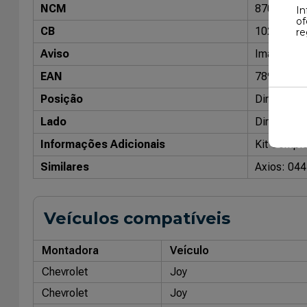
NCM
87088000
In
of
CB
10204801
re
Aviso
Imagens me
EAN
78984292
Posição
Direito / 
Lado
Direito / 
Informações Adicionais
Kit Compl
Similares
Axios: 04
Veículos compatíveis
Montadora
Veículo
Chevrolet
Joy
Chevrolet
Joy