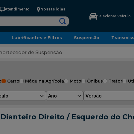
Atendimento
Nossas lojas
Selecionar Veículo
Lubrificantes e Filtros
Suspensão
Transmis
ortecedor de Suspensão
o
Carro
Máquina Agrícola
Moto
Ônibus
Trator
Uti
culo
Ano
Versão
ianteiro Direito / Esquerdo do Chev