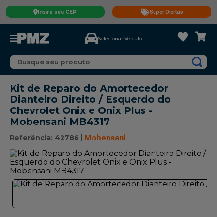
Insira seu CEP
Super Ofertas
Selecionar Veículo
Busque seu produto
Kit de Reparo do Amortecedor
Dianteiro Direito / Esquerdo do
Chevrolet Onix e Onix Plus -
Mobensani MB4317
Referência
:
42786
Mobensani