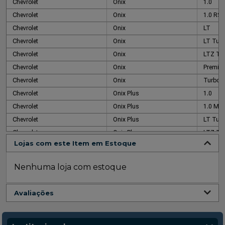
Chevrolet
Onix
1.0
Chevrolet
Onix
1.0 RS 
Chevrolet
Onix
LT
Chevrolet
Onix
LT Tur
Chevrolet
Onix
LTZ Tu
Chevrolet
Onix
Premier
Chevrolet
Onix
Turbo
Chevrolet
Onix Plus
1.0
Chevrolet
Onix Plus
1.0 Mid
Chevrolet
Onix Plus
LT Tur
Chevrolet
Onix Plus
LTZ Tu
Lojas com este Item em Estoque
Chevrolet
Onix Plus
Premier
Chevrolet
Onix Plus
Turbo
Nenhuma loja com estoque
Avaliações