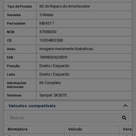
Kit de Reparo do Amortecedor
Tipo de Produto
3 Meses
Garantia
MB4317
Part number
87088000
NCM
10204802388
CB
Imagens meramente ilustrativas.
Aviso
7899850424509
EAN
Direito / Esquerdo
Posição
Direito / Esquerdo
Lado
Kit Completo
Informações
Adicionais
Sampel: SK387S
Similares
Veículos compatíveis
Montadora
Veículo
Versão