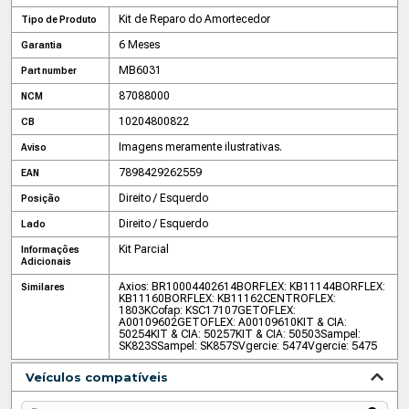
Kit de Reparo do Amortecedor
Tipo de Produto
6 Meses
Garantia
MB6031
Part number
87088000
NCM
10204800822
CB
Imagens meramente ilustrativas.
Aviso
7898429262559
EAN
Direito / Esquerdo
Posição
Direito / Esquerdo
Lado
Kit Parcial
Informações
Adicionais
Axios: BR10004402614
BORFLEX: KB11144
BORFLEX:
Similares
KB11160
BORFLEX: KB11162
CENTROFLEX:
1803K
Cofap: KSC17107
GETOFLEX:
A00109602
GETOFLEX: A00109610
KIT & CIA:
50254
KIT & CIA: 50257
KIT & CIA: 50503
Sampel:
SK823S
Sampel: SK857S
Vgercie: 5474
Vgercie: 5475
Veículos compatíveis