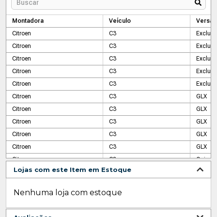
Montadora
Veículo
Versão
Citroen
C3
Exclusi
Citroen
C3
Exclusi
Citroen
C3
Exclusi
Citroen
C3
Exclusi
Citroen
C3
Exclusi
Citroen
C3
GLX
Citroen
C3
GLX
Citroen
C3
GLX
Citroen
C3
GLX
Citroen
C3
GLX
Citroen
C3
Ocimar 
Lojas com este Item em Estoque
Citroen
C3
Picass
Citroen
C3
Pluriel
Nenhuma loja com estoque
Citroen
C3
XTR
Citroen
C3
XTR