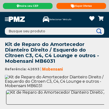
Insira seu CEP
Super Ofertas
Selecionar Veículo
Busque seu produto
Kit de Reparo do Amortecedor
Dianteiro Direito / Esquerdo do
Citroen C3, C4, C4 Lounge e outros -
Mobensani MB6031
Referência
:
42693
Mobensani