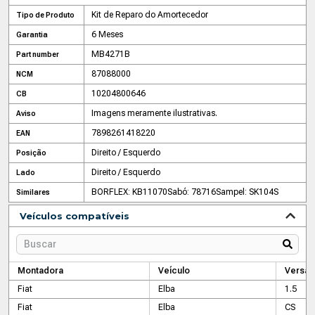
Kit de Reparo do Amortecedor
Tipo de Produto
6 Meses
Garantia
MB4271B
Part number
87088000
NCM
10204800646
CB
Imagens meramente ilustrativas.
Aviso
7898261418220
EAN
Direito / Esquerdo
Posição
Direito / Esquerdo
Lado
BORFLEX: KB11070
Sabó: 78716
Sampel: SK104S
Similares
Veículos compatíveis
Montadora
Veículo
Versão
Fiat
Elba
1.5
Fiat
Elba
CS