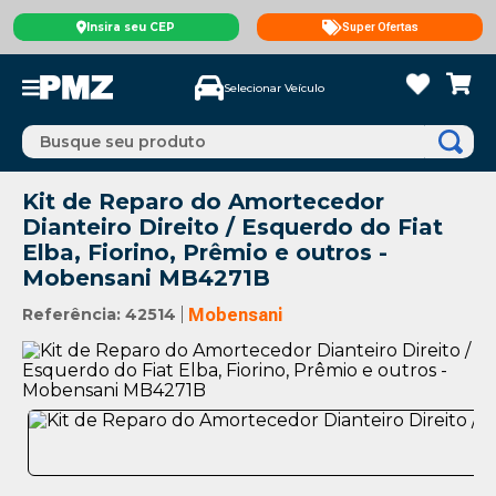
Insira seu CEP
Super Ofertas
Selecionar Veículo
Busque seu produto
Kit de Reparo do Amortecedor
Dianteiro Direito / Esquerdo do Fiat
Elba, Fiorino, Prêmio e outros -
Mobensani MB4271B
Referência
:
42514
Mobensani