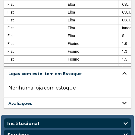
Fiat
Elba
CSL
Fiat
Elba
CSL I.E
Fiat
Elba
CSL I.E
Fiat
Elba
Innoc C
Fiat
Elba
S
Fiat
Fiorino
1.0
Fiat
Fiorino
1.3
Fiat
Fiorino
1.5
Fiat
Fiorino
1.6
Lojas com este Item em Estoque
Fiat
Fiorino
Furgão
Fiat
Fiorino
Furgão
Nenhuma loja com estoque
Fiat
Fiorino
I.e
Fiat
Fiorino
IE
Avaliações
Fiat
Fiorino
LX MPI
Fiat
Fiorino
Pick-Up
Fiat
Fiorino
Trekkin
Institucional
Fiat
Prêmio
CS
Quem Somos
Serviços