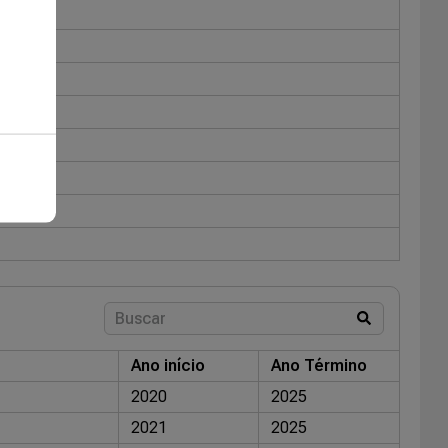
Ano início
Ano Término
2020
2025
2021
2025