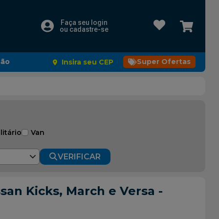
Faça seu login
ou cadastre-se
são
Super Ofertas
Insira seu CEP
litário
Van
VERIFICAR
san Kicks, March e Versa -