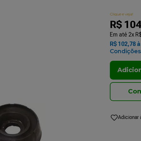
Clique e veja!
R$
10
Em até
2
x
R
R$
102
,
78
à 
Condições
Adicio