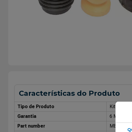
Características do Produto
Tipo de Produto
Kit de Rep
Garantia
6 Meses
Part number
MB4203
Q