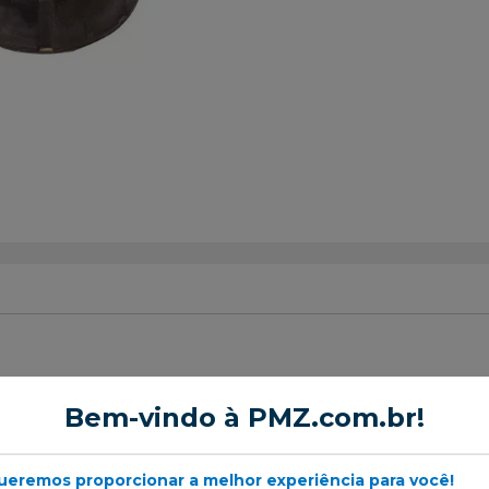
aro do Amortecedor
Bem-vindo à PMZ.com.br!
ueremos proporcionar a melhor experiência para você!