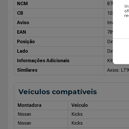
NCM
87088000
In
of
CB
10204801
re
Aviso
Imagens me
EAN
78984292
Posição
Direito / 
Lado
Direito / 
Informações Adicionais
Kit Compl
Similares
Axios: LT
Veículos compatíveis
Montadora
Veículo
Nissan
Kicks
Nissan
Kicks