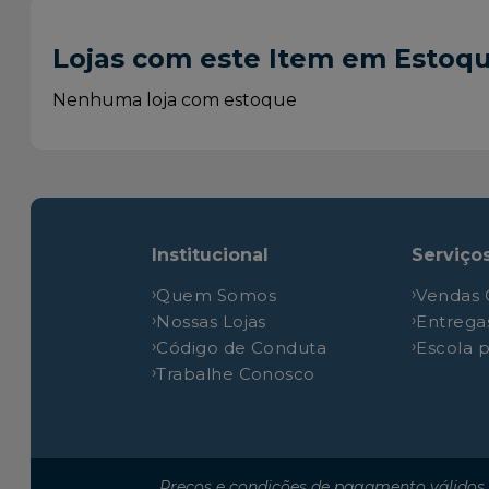
Nissan
March
Lojas com este Item em Estoq
Nissan
March
Nissan
March
Nenhuma loja com estoque
Nissan
March
Nissan
March
Nissan
March
Nissan
March
Institucional
Serviço
Nissan
March
Quem Somos
Vendas 
Nissan
March
Nossas Lojas
Entrega
Nissan
March
Código de Conduta
Escola 
Nissan
March
Trabalhe Conosco
Nissan
March
Nissan
March
Nissan
March
Preços e condições de pagamento válidos 