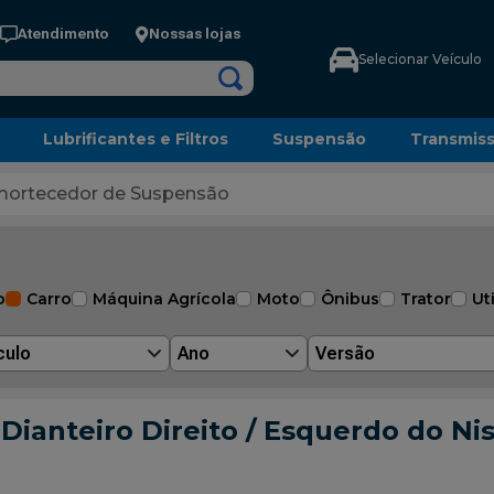
Atendimento
Nossas lojas
Selecionar Veículo
Lubrificantes e Filtros
Suspensão
Transmis
ortecedor de Suspensão
o
Carro
Máquina Agrícola
Moto
Ônibus
Trator
Uti
culo
Ano
Versão
ianteiro Direito / Esquerdo do Nis