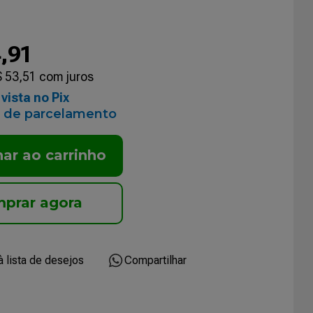
4
,
91
$
53
,
51
com juros
vista no Pix
 de parcelamento
nar ao carrinho
Compartilhar