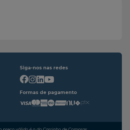
2014
2015
2014
2015
2015
2016
2016
2016
2012
2014
2012
2014
2014
2016
Siga-nos nas redes
2015
2018
2015
2019
2014
2018
Formas de pagamento
2017
2021
2012
2014
2012
2014
2014
2015
 preço válido é o do Carrinho de Compras.