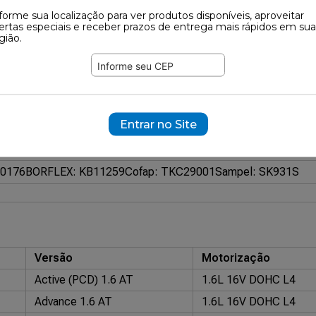
forme sua localização para ver produtos disponíveis, aproveitar
ertas especiais e receber prazos de entrega mais rápidos em sua
737
gião.
ramente ilustrativas.
68858
Esquerdo
Entrar no Site
Esquerdo
eto
90176
BORFLEX: KB11259
Cofap: TKC29001
Sampel: SK931S
Versão
Motorização
Active (PCD) 1.6 AT
1.6L 16V DOHC L4
Advance 1.6 AT
1.6L 16V DOHC L4