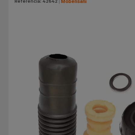
Referência
:
42642
Mobensani