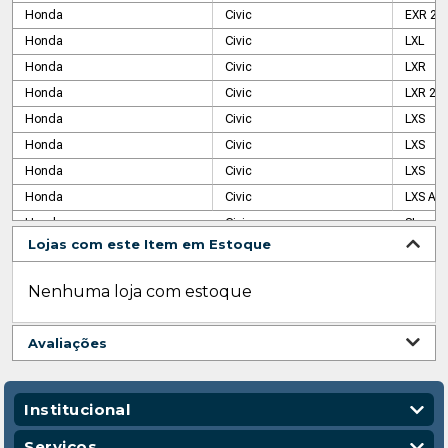
Honda
Civic
EXR 2.0
Honda
Civic
LXL
Honda
Civic
LXR
Honda
Civic
LXR 2.0
Honda
Civic
LXS
Honda
Civic
LXS
Honda
Civic
LXS
Honda
Civic
LXS Au
Honda
Civic
SI
Lojas com este Item em Estoque
Nenhuma loja com estoque
Avaliações
Institucional
Quem Somos
Serviços