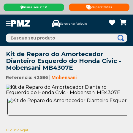
Insira seu CEP
Super Ofertas
Selecionar Veículo
Busque seu produto
Kit de Reparo do Amortecedor
Dianteiro Esquerdo do Honda Civic -
Mobensani MB4307E
Referência
:
42586
Mobensani
Clique e veja!