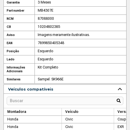
3 Meses
Garantia
MB4307E
Part number
87088000
NCM
10204802385
CB
Imagens meramente ilustrativas.
Aviso
7899850405348
EAN
Esquerdo
Posição
Esquerdo
Lado
Kit Completo
Informações
Adicionais
Sampel: SK966E
Similares
Veículos compatíveis
Montadora
Veículo
Versão
Honda
Civic
Coupe 
Honda
Civic
EXR