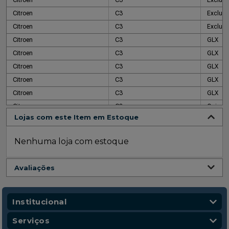
Citroen
C3
Exclusi
Citroen
C3
Exclusi
Citroen
C3
GLX
Citroen
C3
GLX
Citroen
C3
GLX
Citroen
C3
GLX
Citroen
C3
GLX
Citroen
C3
Ocimar 
Lojas com este Item em Estoque
Citroen
C3
Picass
Citroen
C3
Pluriel
Nenhuma loja com estoque
Citroen
C3
XTR
Citroen
C3
XTR
Avaliações
Institucional
Quem Somos
Serviços