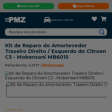
Insira seu CEP
Super Ofertas
Selecionar Veículo
Busque seu produto
Kit de Reparo do Amortecedor
Traseiro Direito / Esquerdo do Citroen
C3 - Mobensani MB6015
Referência
:
42517
Mobensani
Clique e veja!