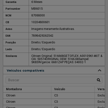
6 Meses
Garantia
MB6015
Part number
87088000
NCM
10204800601
CB
Imagens meramente ilustrativas.
Aviso
7898429262542
EAN
Direito / Esquerdo
Posição
Direito / Esquerdo
Lado
Citroen Original: 516668
GETOFLEX: A00109614
KIT &
Similares
CIA: 50574
ORIGINAL OEM: 5166.68
Sampel:
SK859
Vgercie: 6661
ZAP PEÇAS: 04002-1
Veículos compatíveis
Montadora
Veículo
Versão
Citroen
C3
Exclusi
Citroen
C3
Exclusi
Citroen
C3
Exclusi