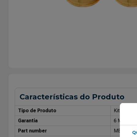
Características do Produto
Tipo de Produto
Kit de Rep
Garantia
6 Meses
Part number
MB4152
Q