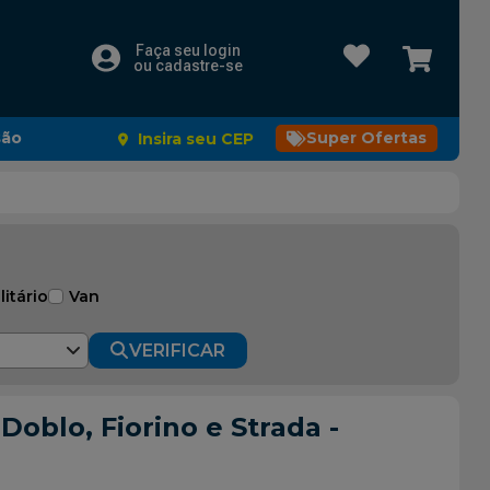
Faça seu login
ou cadastre-se
são
Super Ofertas
Insira seu CEP
litário
Van
VERIFICAR
Doblo, Fiorino e Strada -