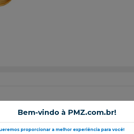
aro do Amortecedor
Bem-vindo à PMZ.com.br!
ueremos proporcionar a melhor experiência para você!