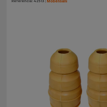
Referência
:
42513
Mobensani