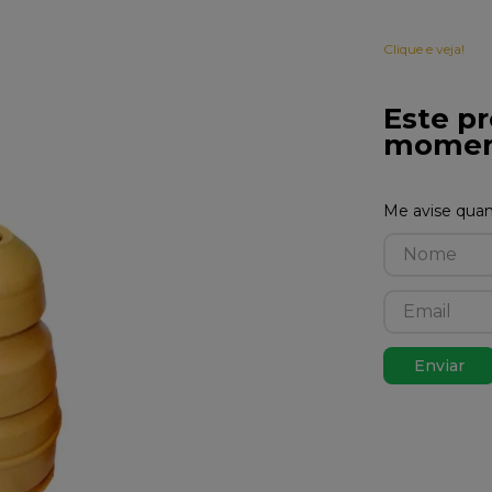
Clique e veja!
Este pr
momen
Enviar