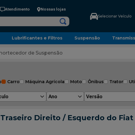
Atendimento
Nossas lojas
Selecionar Veículo
Lubrificantes e Filtros
Suspensão
Transmis
ortecedor de Suspensão
o
Carro
Máquina Agrícola
Moto
Ônibus
Trator
Uti
culo
Ano
Versão
aseiro Direito / Esquerdo do Fiat 