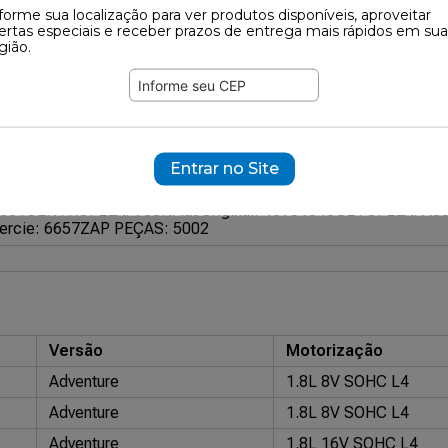
forme sua localização para ver produtos disponíveis, aproveitar
ertas especiais e receber prazos de entrega mais rápidos em sua
681
gião.
ramente ilustrativas.
62269
Esquerdo
Entrar no Site
Esquerdo
1661
CENTROFLEX: 760K
Fiat Original: 46751548
GETOFLEX: A0
ercie: 6657
ZAP PEÇAS: 5002
Versão
Motorização
Adventure
1.8L 8V SOHC L4
Adventure
1.8L 8V SOHC L4
Adventure
1.8L 16V SOHC L4