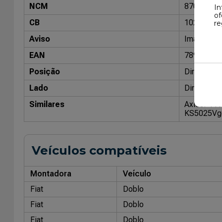
NCM
87088000
In
of
CB
10204800
re
Aviso
Imagens me
EAN
78984292
Posição
Direito / 
Lado
Direito / 
Similares
Axios: 44
KS5025
Vg
Veículos compatíveis
Montadora
Veículo
Fiat
Doblo
Fiat
Doblo
Fiat
Doblo