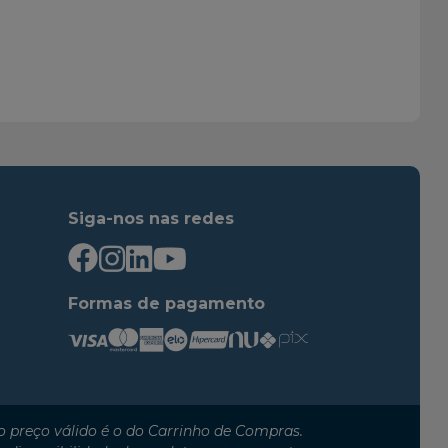
2010
2015
2014
2016
2016
2019
2020
2021
2002
2006
2002
2003
2003
2006
Siga-nos nas redes
2006
2010
2009
2011
2013
2015
Formas de pagamento
2016
2021
2011
2013
2002
2006
2009
2011
 preço válido é o do Carrinho de Compras.
2006
2010