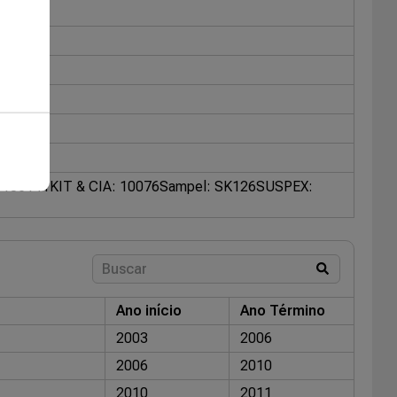
0106141
KIT & CIA: 10076
Sampel: SK126
SUSPEX:
Ano início
Ano Término
2003
2006
2006
2010
2010
2011