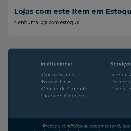
Fiat
Doblo
Lojas com este Item em Estoq
Fiat
Doblo
Fiat
Doblo
Nenhuma loja com estoque
Fiat
Doblo
Fiat
Doblo
Fiat
Doblo
Fiat
Doblo
Institucional
Serviço
Fiat
Doblo
Quem Somos
Vendas 
Fiat
Doblo
Nossas Lojas
Entrega
Fiat
Doblo
Código de Conduta
Escola 
Fiat
Doblo
Trabalhe Conosco
Fiat
Doblo
Fiat
Doblo
Fiat
Doblo
Preços e condições de pagamento válidos 
Fiat
Doblo