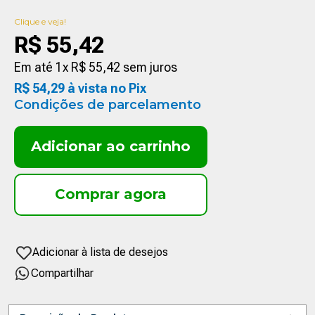
Clique e veja!
R$
55
,
42
Em até
1
x
R$
55
,
42
sem juros
R$
54
,
29
à vista no Pix
Condições de parcelamento
Adicionar ao carrinho
Compartilhar