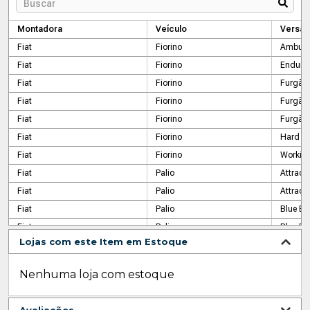
Montadora
Veículo
Versão
Fiat
Fiorino
Ambula
Fiat
Fiorino
Endura
Fiat
Fiorino
Furgão
Fiat
Fiorino
Furgão
Fiat
Fiorino
Furgão
Fiat
Fiorino
Hard W
Fiat
Fiorino
Workin
Fiat
Palio
Attracti
Fiat
Palio
Attracti
Fiat
Palio
Blue Ed
Fiat
Palio
Blue Ed
Lojas com este Item em Estoque
Fiat
Palio
Celebra
Fiat
Palio
Economy
Nenhuma loja com estoque
Fiat
Palio
Essenc
Fiat
Palio
Essence