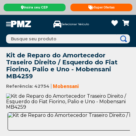
Insira seu CEP
Super Ofertas
Selecionar Veículo
Busque seu produto
Kit de Reparo do Amortecedor
Traseiro Direito / Esquerdo do Fiat
Fiorino, Palio e Uno - Mobensani
MB4259
Referência
:
42754
Mobensani