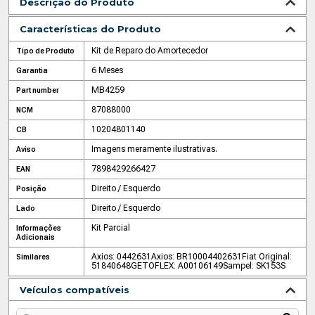
Descrição do Produto
Características do Produto
Kit de Reparo do Amortecedor
Tipo de Produto
6 Meses
Garantia
MB4259
Part number
87088000
NCM
10204801140
CB
Imagens meramente ilustrativas.
Aviso
7898429266427
EAN
Direito / Esquerdo
Posição
Direito / Esquerdo
Lado
Kit Parcial
Informações
Adicionais
Axios: 0442631
Axios: BR10004402631
Fiat Original:
Similares
51840648
GETOFLEX: A00106149
Sampel: SK153S
Veículos compatíveis