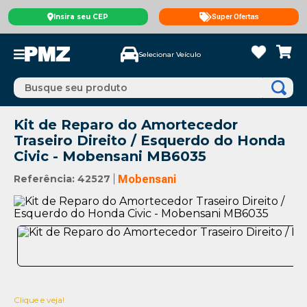
Insira seu CEP
Super Ofertas
Selecionar Veículo
Busque seu produto
Kit de Reparo do Amortecedor
Traseiro Direito / Esquerdo do Honda
Civic - Mobensani MB6035
Referência
:
42527
Mobensani
Clique e veja!