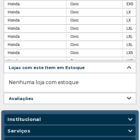
Honda
Civic
EXS
Honda
Civic
LX
Honda
Civic
LX
Honda
Civic
LXL
Honda
Civic
LXL
Honda
Civic
LXL
Honda
Civic
LXS
Honda
Civic
LXS
Lojas com este Item em Estoque
Honda
Civic
SI
Nenhuma loja com estoque
Avaliações
Institucional
Quem Somos
Serviços
Nossas Lojas