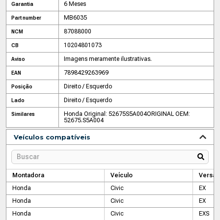
6 Meses
Garantia
MB6035
Part number
87088000
NCM
10204801073
CB
Imagens meramente ilustrativas.
Aviso
7898429263969
EAN
Direito / Esquerdo
Posição
Direito / Esquerdo
Lado
Honda Original: 52675S5A004
ORIGINAL OEM:
Similares
52675.S5A004
Veículos compatíveis
Montadora
Veículo
Versão
Honda
Civic
EX
Honda
Civic
EX
Honda
Civic
EXS