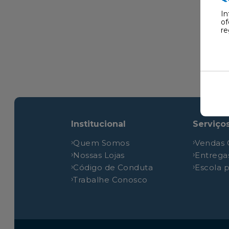
In
of
re
Institucional
Serviço
Quem Somos
Vendas 
Nossas Lojas
Entrega
Código de Conduta
Escola 
Trabalhe Conosco