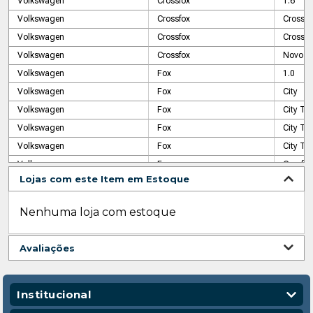
Volkswagen
Crossfox
1.6
Volkswagen
Crossfox
Crossfo
Volkswagen
Crossfox
Crossfo
Volkswagen
Crossfox
Novo C
Volkswagen
Fox
1.0
Volkswagen
Fox
City
Volkswagen
Fox
City Tot
Volkswagen
Fox
City Tot
Volkswagen
Fox
City Tot
Volkswagen
Fox
Comfort
Lojas com este Item em Estoque
Volkswagen
Fox
Comfort
Volkswagen
Fox
Comfort
Nenhuma loja com estoque
Volkswagen
Fox
Connec
Volkswagen
Fox
Connect
Avaliações
Volkswagen
Fox
EXtrem
Volkswagen
Fox
I-Motio
Volkswagen
Fox
MI
Institucional
Volkswagen
Fox
MI Tota