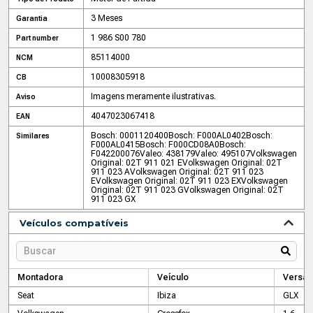
3 Meses
Garantia
1 986 S00 780
Part number
85114000
NCM
10008305918
CB
Imagens meramente ilustrativas.
Aviso
4047023067418
EAN
Bosch: 0001120400
Bosch: F000AL0402
Bosch:
Similares
F000AL0415
Bosch: F000CD08A0
Bosch:
F042200076
Valeo: 438179
Valeo: 495107
Volkswagen
Original: 02T 911 021 E
Volkswagen Original: 02T
911 023 A
Volkswagen Original: 02T 911 023
E
Volkswagen Original: 02T 911 023 EX
Volkswagen
Original: 02T 911 023 G
Volkswagen Original: 02T
911 023 GX
Veículos compatíveis
Montadora
Veículo
Versão
Seat
Ibiza
GLX