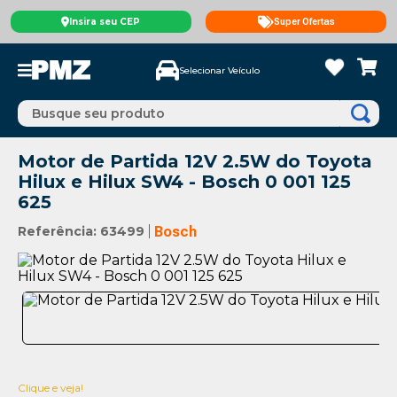
Insira seu CEP
Super Ofertas
Selecionar Veículo
Busque seu produto
Motor de Partida 12V 2.5W do Toyota
Hilux e Hilux SW4 - Bosch 0 001 125
625
Referência
:
63499
Bosch
Clique e veja!