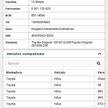
12 Meses
Garantia
0 001 125 625
Part number
85114000
NCM
10008304663
CB
Imagens meramente ilustrativas.
Aviso
4047026219333
EAN
Toyota Original: 25100-0L200
Toyota Original:
Similares
281000L200
Veículos compatíveis
Montadora
Veículo
Versão
Toyota
Hilux
Chassi
Toyota
Hilux
SR
Toyota
Hilux
SRV
Toyota
Hilux
SRX
Toyota
Hilux
STD Ca