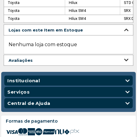
Toyota
Hilux
STD CD
Toyota
Hilux SW4
SRX
Toyota
Hilux SW4
SRX Di
Lojas com este Item em Estoque
Nenhuma loja com estoque
Avaliações
Institucional
Quem Somos
Serviços
Nossas Lojas
Vendas Corporativas
Central de Ajuda
Código de Conduta
Entregas
Política de Privacidade
Escola para Mecânicos
Política de Troca e Devolução
Formas de pagamento
Política de Frete e Entrega
Atendimento