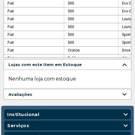
Fiat
500
Evo Cul
Fiat
500
Evo Cul
Fiat
500
Lounge
Fiat
500
Lounge
Fiat
500
Sport
Fiat
500
Sport D
Fiat
Cronos
Drive
Fiat
Doblo
Attracti
Lojas com este Item em Estoque
Fiat
Doblo
Attractiv
Fiat
Doblo
Cargo
Nenhuma loja com estoque
Fiat
Doblo
Cargo
Fiat
Doblo
Cargo F
Avaliações
Fiat
Doblo
ELX
Fiat
Doblo
EX
Fiat
Doblo
EX
Institucional
Fiat
Fiorino
Ambula
Quem Somos
Serviços
Fiat
Fiorino
Endura
Nossas Lojas