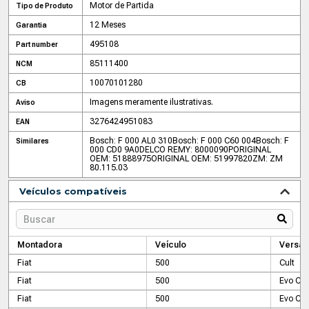
Motor de Partida
Tipo de Produto
12 Meses
Garantia
495108
Part number
85111400
NCM
10070101280
CB
Imagens meramente ilustrativas.
Aviso
3276424951083
EAN
Bosch: F 000 AL0 310
Bosch: F 000 C60 004
Bosch: F
Similares
000 CD0 9A0
DELCO REMY: 8000090P
ORIGINAL
OEM: 51888975
ORIGINAL OEM: 51997820
ZM: ZM
80.115.03
Veículos compatíveis
Montadora
Veículo
Versão
Fiat
500
Cult
Fiat
500
Evo Cab
Fiat
500
Evo Cab