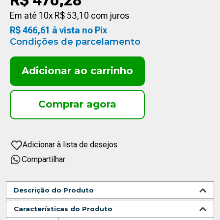
R$
476
,
28
Em até
10
x
R$
53
,
10
com juros
R$
466
,
61
à vista no Pix
Condições de parcelamento
Adicionar ao carrinho
Compartilhar
Descrição do Produto
Características do Produto