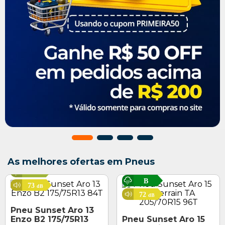
F
As melhores ofertas em Pneus
E
C
B
73
dB
72
dB
Pneu Sunset Aro 13
Enzo B2 175/75R13
Pneu Sunset Aro 15