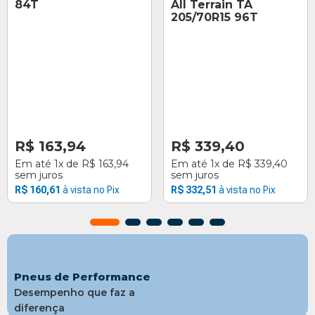
84T
All Terrain TA
205/70R15 96T
R$
163
,
94
R$
339
,
40
Em até
1
x
R$
163
,
94
Em até
1
x
R$
339
,
40
sem juros
sem juros
R$
160
,
61
R$
332
,
51
Pneus de Performance
Desempenho que faz a
diferença