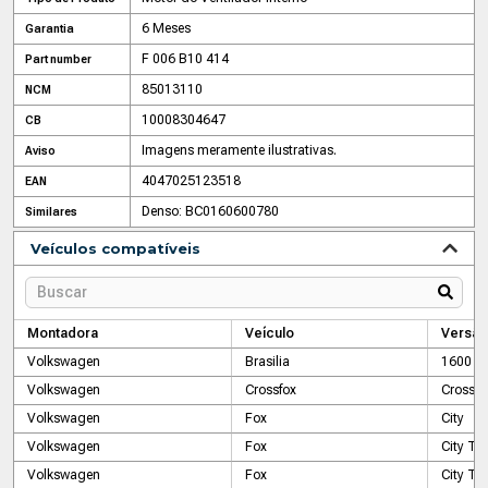
6 Meses
Garantia
F 006 B10 414
Part number
85013110
NCM
10008304647
CB
Imagens meramente ilustrativas.
Aviso
4047025123518
EAN
Denso: BC0160600780
Similares
Veículos compatíveis
Montadora
Veículo
Versão
Volkswagen
Brasilia
1600
Volkswagen
Crossfox
Crossfo
Volkswagen
Fox
City
Volkswagen
Fox
City Tot
Volkswagen
Fox
City Tot