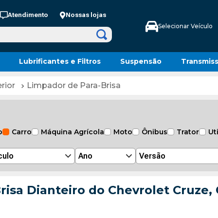
Atendimento
Nossas lojas
Selecionar Veículo
Lubrificantes e Filtros
Suspensão
Transmis
rior
Limpador de Para-Brisa
o
Carro
Máquina Agrícola
Moto
Ônibus
Trator
Uti
culo
Ano
Versão
isa Dianteiro do Chevrolet Cruze, 