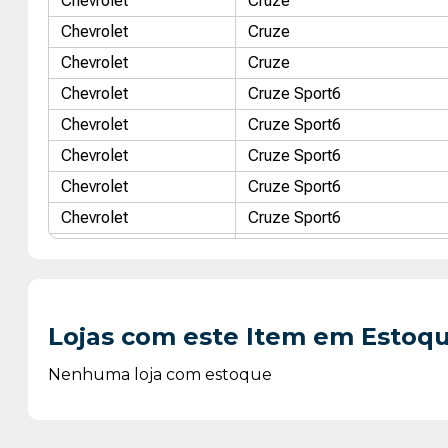
Chevrolet
Cruze
Chevrolet
Cruze
Chevrolet
Cruze
Chevrolet
Cruze Sport6
Chevrolet
Cruze Sport6
Chevrolet
Cruze Sport6
Chevrolet
Cruze Sport6
Chevrolet
Cruze Sport6
Citroen
C4
Citroen
C4
Citroen
C4
Lojas com este Item em Estoq
Citroen
C4
Citroen
C4
Nenhuma loja com estoque
Citroen
C4 Pallas
Citroen
C4 Pallas