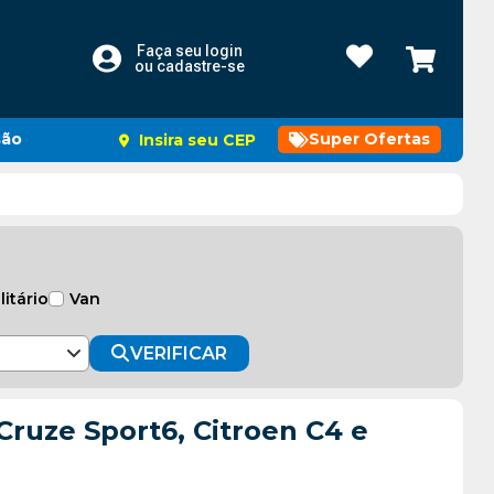
Faça seu login
ou cadastre-se
são
Super Ofertas
Insira seu CEP
litário
Van
VERIFICAR
Cruze Sport6, Citroen C4 e