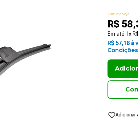
Clique e veja!
R$
58
,
Em até
1
x
R
R$
57
,
18
à v
Condições
Adicio