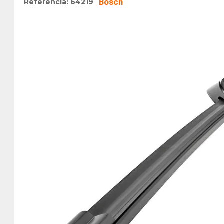
Referência
:
64219
Bosch