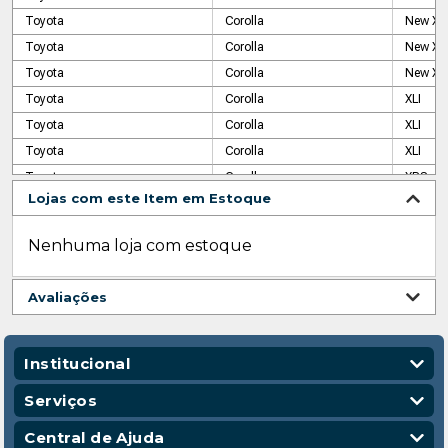
Toyota
Corolla
New XE
Toyota
Corolla
New XLI
Toyota
Corolla
New XLI
Toyota
Corolla
XLI
Toyota
Corolla
XLI
Toyota
Corolla
XLI
Toyota
Corolla
XRS
Lojas com este Item em Estoque
Toyota
RAV4
2.0 4X2
Toyota
RAV4
2.0l 2W
Nenhuma loja com estoque
Toyota
RAV4
2.0l 4W
Toyota
RAV4
2.5 L 4
Avaliações
Toyota
RAV4
Top 2.0
Toyota
RAV4
Top 2.0
Toyota
RAV4
VVTI
Institucional
Quem Somos
Serviços
Nossas Lojas
Vendas Corporativas
Central de Ajuda
Código de Conduta