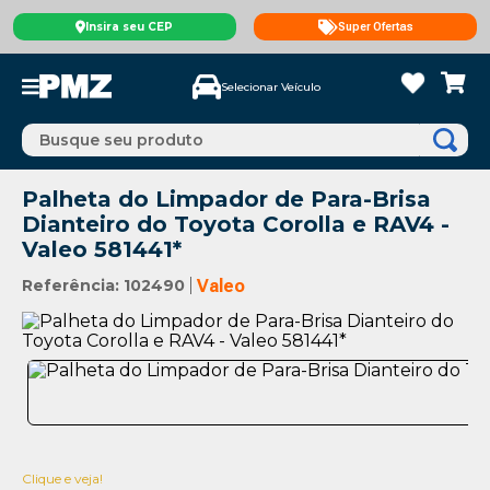
Insira seu CEP
Super Ofertas
Selecionar Veículo
Busque seu produto
Palheta do Limpador de Para-Brisa
Dianteiro do Toyota Corolla e RAV4 -
Valeo 581441*
Referência
:
102490
Valeo
Clique e veja!