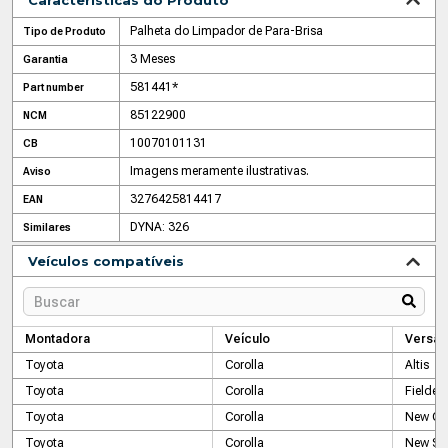
Características do Produto
Palheta do Limpador de Para-Brisa
Tipo de Produto
3 Meses
Garantia
581441*
Part number
85122900
NCM
10070101131
CB
Imagens meramente ilustrativas.
Aviso
3276425814417
EAN
DYNA: 326
Similares
Veículos compatíveis
Montadora
Veículo
Versão
Toyota
Corolla
Altis
Toyota
Corolla
Fielder
Toyota
Corolla
New GL
Toyota
Corolla
New SE