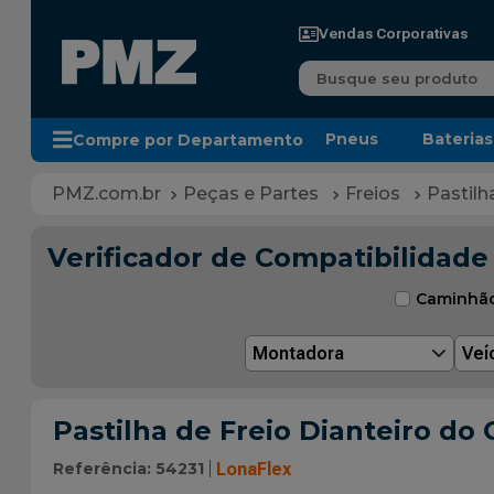
Vendas Corporativas
Busque seu produto
Pneus
Baterias
Compre por Departamento
Peças e Partes
Freios
Pastilh
Verificador de Compatibilidade
Caminhã
Montadora
Veí
Pastilha de Freio Dianteiro do C
Referência
:
54231
LonaFlex