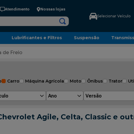
Atendimento
Nossas lojas
Selecionar Veículo
Lubrificantes e Filtros
Suspensão
Transmis
a de Freio
o
Carro
Máquina Agrícola
Moto
Ônibus
Trator
Uti
culo
Ano
Versão
hevrolet Agile, Celta, Classic e out