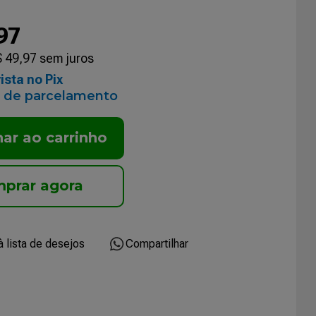
97
$
49
,
97
sem juros
ista no Pix
 de parcelamento
nar ao carrinho
Compartilhar