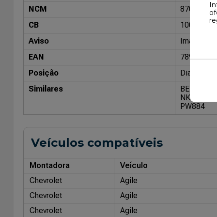
In
NCM
87083019
of
re
CB
10033900
Aviso
Imagens me
EAN
78930267
Posição
Dianteiro
Similares
BENDIX: 
NKF 1318
PW884
Veículos compatíveis
Montadora
Veículo
Chevrolet
Agile
Chevrolet
Agile
Chevrolet
Agile