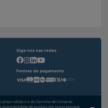
2007
2010
2009
2012
2007
2012
2009
2011
2007
2009
2007
2009
2009
2010
Siga-nos nas redes
2010
2014
2014
2023
2009
2010
Formas de pagamento
2010
2014
2014
2022
2015
2016
2009
2010
 preço válido é o do Carrinho de Compras.
2009
2010
a disponibilidade de produto em nosso estoque.