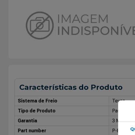
Características do Produto
Sistema de Freio
Teves
Tipo de Produto
Pastilha de
Garantia
3 Meses
Q
Part number
P-82