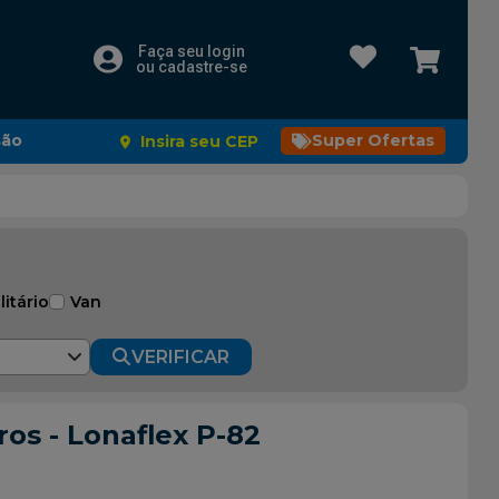
Faça seu login
ou cadastre-se
são
Super Ofertas
Insira seu CEP
litário
Van
VERIFICAR
ros - Lonaflex P-82