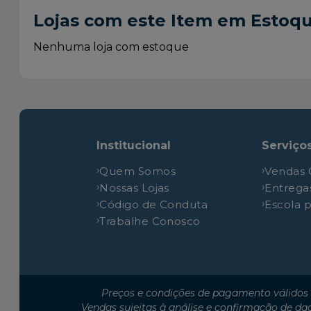
Chevrolet
Corsa
Lojas com este Item em Estoq
Chevrolet
Corsa
Chevrolet
Corsa
Nenhuma loja com estoque
Chevrolet
Corsa
Chevrolet
Corsa
Chevrolet
Corsa
Chevrolet
Montana
Institucional
Serviço
Chevrolet
Montana
Quem Somos
Vendas 
Chevrolet
Montana
Nossas Lojas
Entrega
Chevrolet
Montana
Código de Conduta
Escola 
Chevrolet
Montana
Trabalhe Conosco
Chevrolet
Montana
Chevrolet
Prisma
Chevrolet
Prisma
Preços e condições de pagamento válidos 
Chevrolet
Prisma
Vendas sujeitas à análise e confirmação de da