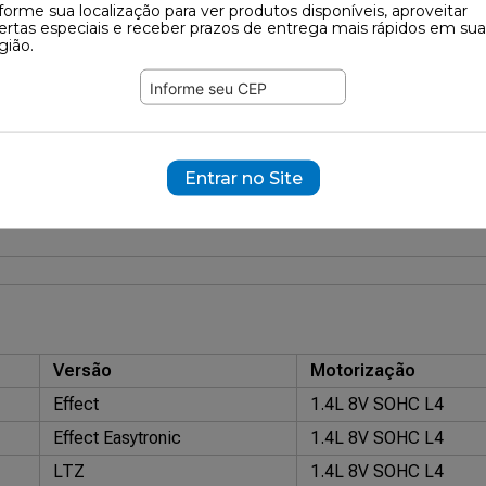
forme sua localização para ver produtos disponíveis, aproveitar
ertas especiais e receber prazos de entrega mais rápidos em sua
gião.
337
ramente ilustrativas.
03139
Entrar no Site
HG3001PA
BENDIX: HQ-3001PA
COBREQ: N-358
ECOPADS: ECO1
P
ORIGINAL OEM: 94762748
SINTER FREIOS: GM3439
SPEED B
Versão
Motorização
Effect
1.4L 8V SOHC L4
Effect Easytronic
1.4L 8V SOHC L4
LTZ
1.4L 8V SOHC L4