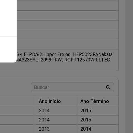
451
FRAS-LE: PD/82
Hipper Freios: HFP5023PA
Nakata:
RAKE: SNA323
SYL: 2099
TRW: RCPT12570
WILLTEC:
Ano início
Ano Término
2014
2015
2014
2015
2013
2014