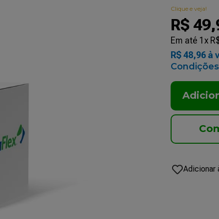
Clique e veja!
R$
49
,
Em até
1
x
R
R$
48
,
96
à v
Condições
Adicio