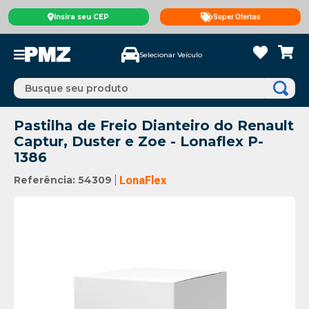
Insira seu CEP
Super Ofertas
Selecionar Veículo
Busque seu produto
Pastilha de Freio Dianteiro do Renault
Captur, Duster e Zoe - Lonaflex P-
1386
Referência
:
54309
LonaFlex