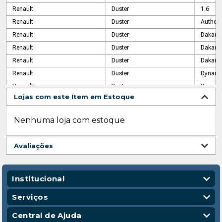
Renault
Duster
1.6
Renault
Duster
Authent
Renault
Duster
Dakar
Renault
Duster
Dakar
Renault
Duster
Dakar
Renault
Duster
Dynami
Renault
Duster
Dynami
Lojas com este Item em Estoque
Renault
Duster
Dynami
Renault
Duster
Dynami
Nenhuma loja com estoque
Renault
Duster
Express
Renault
Duster
Express
Avaliações
Renault
Duster
Express
Renault
Duster
Express
Renault
Duster
Gopro
Institucional
Renault
Duster
Iconic
Quem Somos
Serviços
Renault
Duster
Iconic
Nossas Lojas
Vendas Corporativas
Central de Ajuda
Renault
Duster
Intense
Código de Conduta