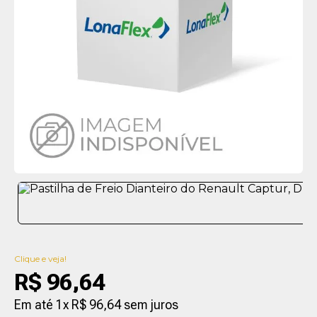
Clique e veja!
R$
96
,
64
Em até
1
x
R$
96
,
64
sem juros