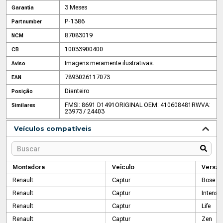
3 Meses
Garantia
P-1386
Part number
87083019
NCM
10033900400
CB
Imagens meramente ilustrativas.
Aviso
7893026117073
EAN
Dianteiro
Posição
FMSI: 8691 D1491
ORIGINAL OEM: 410608481R
WVA:
Similares
23973 / 24403
Veículos compatíveis
Montadora
Veículo
Versão
Renault
Captur
Bose
Renault
Captur
Intense
Renault
Captur
Life
Renault
Captur
Zen