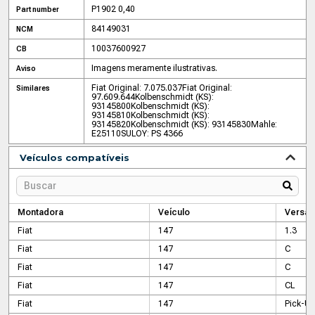
P1902 0,40
Part number
84149031
NCM
10037600927
CB
Imagens meramente ilustrativas.
Aviso
Fiat Original: 7.075.037
Fiat Original:
Similares
97.609.644
Kolbenschmidt (KS):
93145800
Kolbenschmidt (KS):
93145810
Kolbenschmidt (KS):
93145820
Kolbenschmidt (KS): 93145830
Mahle:
E25110
SULOY: PS 4366
Veículos compatíveis
Montadora
Veículo
Versão
Fiat
147
1.3
Fiat
147
C
Fiat
147
C
Fiat
147
CL
Fiat
147
Pick-Up