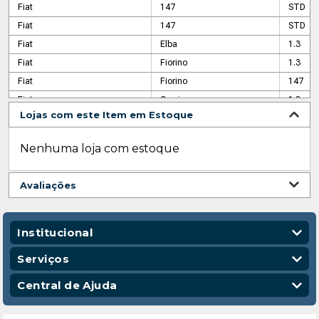
Fiat
147
STD
Fiat
147
STD
Fiat
Elba
1.3
Fiat
Fiorino
1.3
Fiat
Fiorino
147
Fiat
Oggi
1.3
Lojas com este Item em Estoque
Fiat
Panorama
1.3
Fiat
Pick-up
147
Nenhuma loja com estoque
Fiat
Pick-up
147
Fiat
Prêmio
S
Avaliações
Fiat
Prêmio
SL
Fiat
Spazio
1.3
Fiat
Uno
S
Institucional
Fiat
Uno
SX
Quem Somos
Serviços
Nossas Lojas
Vendas Corporativas
Central de Ajuda
Código de Conduta
Entregas
Política de Privacidade
Escola para Mecânicos