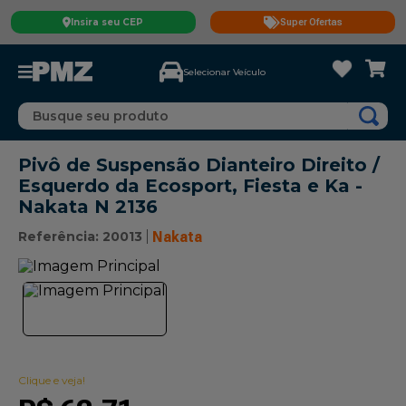
Insira seu CEP
Super Ofertas
Selecionar Veículo
Busque seu produto
Pivô de Suspensão Dianteiro Direito /
Esquerdo da Ecosport, Fiesta e Ka -
Nakata N 2136
Referência
:
20013
Nakata
Clique e veja!