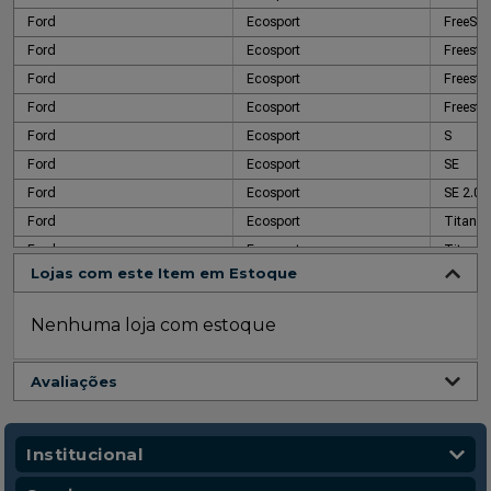
Ford
Ecosport
FreeSty
Ford
Ecosport
Freesty
Ford
Ecosport
Freesty
Ford
Ecosport
Freestyl
Ford
Ecosport
S
Ford
Ecosport
SE
Ford
Ecosport
SE 2.0 
Ford
Ecosport
Titani
Ford
Ecosport
Titani
Lojas com este Item em Estoque
Ford
Ecosport
Titaniu
Ford
Ecosport
XL
Nenhuma loja com estoque
Ford
Ecosport
XL
Ford
Ecosport
XL
Avaliações
Ford
Ecosport
XL Flex
Ford
Ecosport
XL Flex
Ford
Ecosport
XLS
Institucional
Ford
Ecosport
XLS