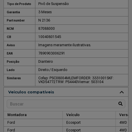
Pivô de Suspensão
Tipo de Produto
3 Meses
Garantia
N 2136
Part number
87088000
NCM
10040801545
CB
Imagens meramente ilustrativas.
Aviso
7890903006291
EAN
Dianteiro
Posição
Direito / Esquerdo
Lado
Cofap: PSC08004M
LEMFORDER: 3331001
SKF:
Similares
VKDS4772
TRW: PS4440
Viemar: 503104
Veículos compatíveis
Montadora
Veículo
Versão
Ford
Ecosport
4WD
Ford
Ecosport
4WD