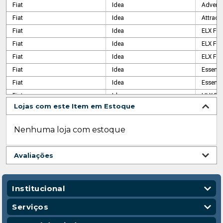
Fiat
Idea
Adventu
Fiat
Idea
Attracti
Fiat
Idea
ELX Fle
Fiat
Idea
ELX Fle
Fiat
Idea
ELX Fle
Fiat
Idea
Essenc
Fiat
Idea
Essence
Fiat
Idea
HLX Fle
Lojas com este Item em Estoque
Fiat
Idea
Sportin
Fiat
Idea
Sportin
Nenhuma loja com estoque
Fiat
Idea
Sublim
Fiat
Idea
Sublime
Avaliações
Institucional
Quem Somos
Serviços
Nossas Lojas