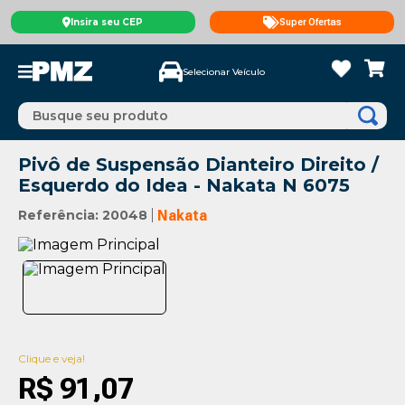
Insira seu CEP
Super Ofertas
Selecionar Veículo
Busque seu produto
Pivô de Suspensão Dianteiro Direito /
Esquerdo do Idea - Nakata N 6075
Referência
:
20048
Nakata
Clique e veja!
R$
91
,
07