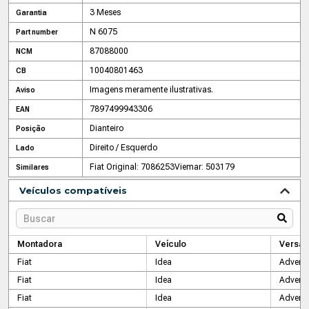
3 Meses
Garantia
N 6075
Part number
87088000
NCM
10040801463
CB
Imagens meramente ilustrativas.
Aviso
7897499943306
EAN
Dianteiro
Posição
Direito / Esquerdo
Lado
Fiat Original: 7086253
Viemar: 503179
Similares
Veículos compatíveis
Montadora
Veículo
Versão
Fiat
Idea
Advent
Fiat
Idea
Advent
Fiat
Idea
Adventu