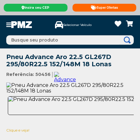
Insira seu CEP
Super Ofertas
Selecionar Veículo
Busque seu produto
Pneu Advance Aro 22.5 GL267D
295/80R22.5 152/148M 18 Lonas
Referência
:
50456
Clique e veja!