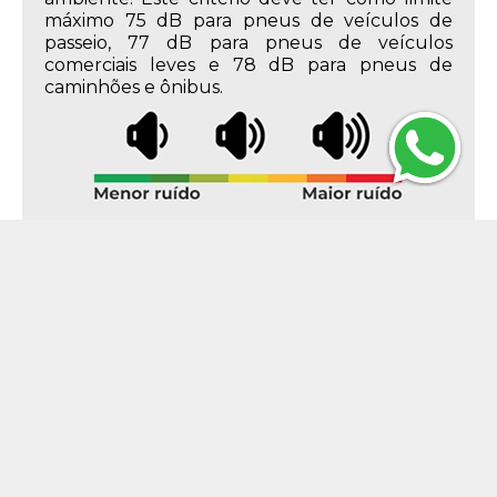
máximo 75 dB para pneus de veículos de
passeio, 77 dB para pneus de veículos
comerciais leves e 78 dB para pneus de
caminhões e ônibus.
Descrição do Produto
Características do Produto
295mm
Largura
80%
Perfil
22.5
Aro
295/80R22.5
Medida
152 - até 3550 kg
Índice de Peso