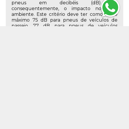
pneus em decibéis (dB) e,
consequentemente, o impacto no meio
ambiente. Este critério deve ter como limite
máximo 75 dB para pneus de veículos de
passeio, 77 dB para pneus de veículos
comerciais leves e 78 dB para pneus de
caminhões e ônibus.
Descrição do Produto
Características do Produto
275mm
Largura
80%
Perfil
22.5
Aro