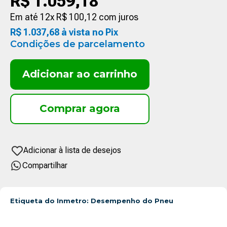
R$
1
.
059
,
18
Em até
12
x
R$
100
,
12
com juros
R$
1
.
037
,
68
à vista no Pix
Condições de parcelamento
Adicionar ao carrinho
Compartilhar
Etiqueta do Inmetro: Desempenho do Pneu