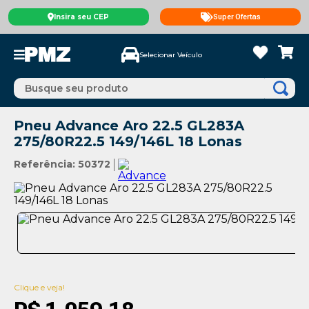
Insira seu CEP
Super Ofertas
Selecionar Veículo
Busque seu produto
Pneu Advance Aro 22.5 GL283A
275/80R22.5 149/146L 18 Lonas
Referência
:
50372
Clique e veja!