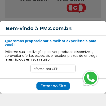
Bem-vindo à PMZ.com.br!
Queremos proporcionar a melhor experiência para
você!
Informe sua localização para ver produtos disponíveis,
aproveitar ofertas especiais e receber prazos de entrega
mais rápidos em sua região.
Aderência em pista molhada
É um indicador do desempenho que informa
ao consumidor sobre a aderência do pneu em
pistas molhadas. As escalas vão de A (melhor
desempenho) até E, e abrange pneus para
Entrar no Site
veículos de passeio e pesados. Essa
classificação mede a distância percorrida pelo
veículo após a frenagem quando a pista está
molhada.