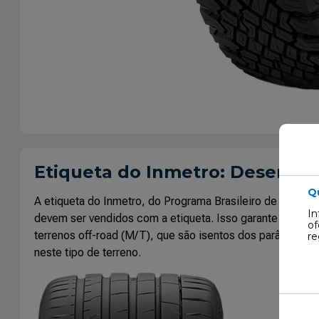
Etiqueta do Inmetro: Desemp
Q
A etiqueta do Inmetro, do Programa Brasileiro de Etiq
In
devem ser vendidos com a etiqueta. Isso garante que tod
of
terrenos off-road (M/T), que são isentos dos parâmetros 
re
neste tipo de terreno.