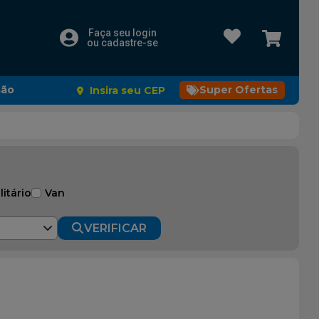
Faça seu login
ou cadastre-se
são
Super Ofertas
Insira seu CEP
litário
Van
VERIFICAR