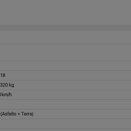
R18
1320 kg
0 km/h
(Asfalto + Terra)