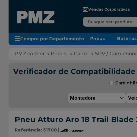
Vendas Corporativas
Busque seu produto
Pneus
Baterias
Compre por Departamento
Pneus
Carro
SUV / Caminhon
Verificador de Compatibilidade
Caminhã
Montadora
Veí
Pneu Atturo Aro 18 Trail Blade
Referência
:
51708