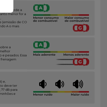
vez que mede a
anto menor for a
,
e (emissão de CO
endo A o mais
sobre a
(melhor
o e pesados. Essa
 a frenagem
) e,
io deve ter
 77 dB para
aminhões e