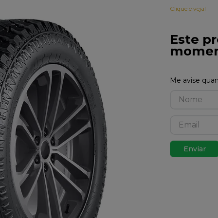
Clique e veja!
Este pr
momen
Enviar