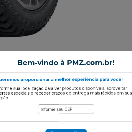
Bem-vindo à PMZ.com.br!
enho do Pneu
ueremos proporcionar a melhor experiência para você!
uetagem (PBE), tem como objetivo fornecer ao consumidor infor
forme sua localização para ver produtos disponíveis, aproveitar
os os produtos passaram por rigoroso teste de qualidade. Excet
ertas especiais e receber prazos de entrega mais rápidos em sua
base indicados pelo Inmetro pois sua utilização necessita de ca
gião.