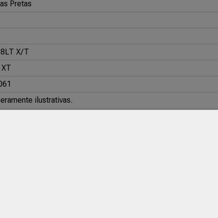
as Pretas
8LT X/T
e XT
061
ramente ilustrativas.
3X12.50R18LT MTS
Atturo: 33X12.50R18LT TRAIL
Atturo: 33X12