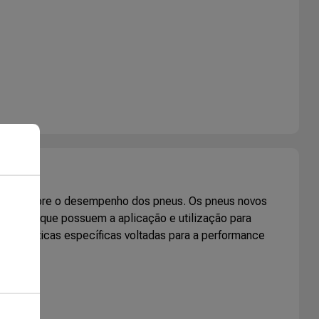
mações sobre o desempenho dos pneus. Os pneus novos
o pneus que possuem a aplicação e utilização para
racterísticas específicas voltadas para a performance