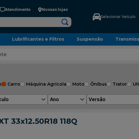
Atendimento
Nossas lojas
Selecionar Veículo
Lubrificantes e Filtros
Suspensão
Transmis
ete
o
Carro
Máquina Agrícola
Moto
Ônibus
Trator
Uti
culo
Ano
Versão
 XT 33x12.50R18 118Q