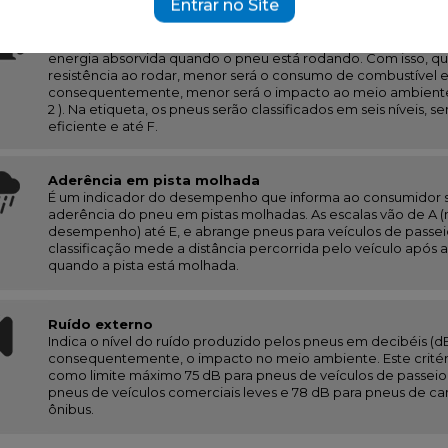
Entrar no Site
Resistência ao rolamento
Está diretamente relacionada à eficiência energética, uma 
energia absorvida quando o pneu está rodando. Com isso, qu
resistência ao rodar, menor será o consumo de combustível e
consequentemente, menor será o impacto ao meio ambient
2 ). Na etiqueta, os pneus serão classificados em seis níveis, s
eficiente e até F.
Aderência em pista molhada
É um indicador do desempenho que informa ao consumidor 
aderência do pneu em pistas molhadas. As escalas vão de A 
desempenho) até E, e abrange pneus para veículos de passei
classificação mede a distância percorrida pelo veículo após
quando a pista está molhada.
Ruído externo
Indica o nível do ruído produzido pelos pneus em decibéis (dB
consequentemente, o impacto no meio ambiente. Este critér
como limite máximo 75 dB para pneus de veículos de passeio,
pneus de veículos comerciais leves e 78 dB para pneus de c
ônibus.