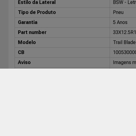
Estilo da Lateral
BSW - Letr
Tipo de Produto
Pneu
Garantia
5 Anos
Part number
33X12.5R1
Modelo
Trail Blad
CB
10053000
Aviso
Imagens me
Similares
Atturo: 3
Veículos compatíveis
Montadora
Veículo
Universal
Universal