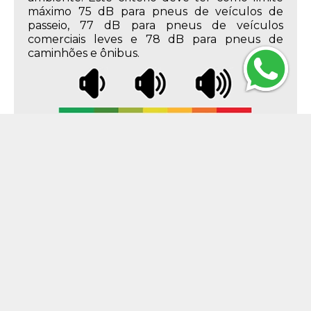
máximo 75 dB para pneus de veículos de
passeio, 77 dB para pneus de veículos
comerciais leves e 78 dB para pneus de
caminhões e ônibus.
Descrição do Produto
Características do Produto
205mm
Largura
60%
Perfil
16
Aro
205/60R16
Medida
92 - até 630 kg
Índice de Peso