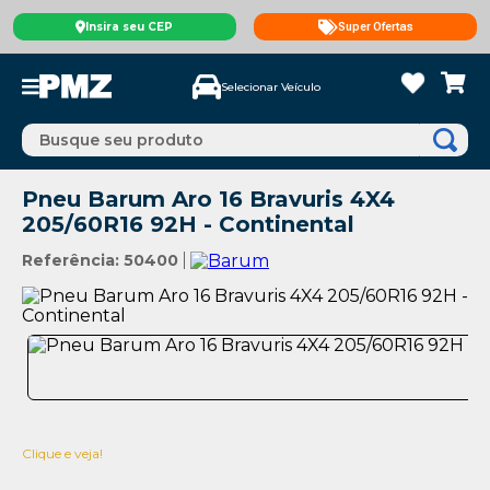
Insira seu CEP
Super Ofertas
Selecionar Veículo
Busque seu produto
Pneu Barum Aro 16 Bravuris 4X4
205/60R16 92H - Continental
Referência
:
50400
Clique e veja!