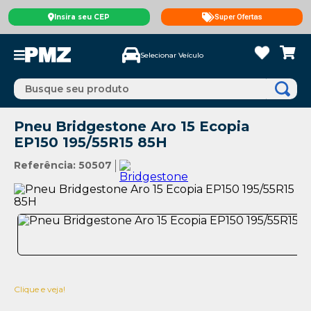
Insira seu CEP
Super Ofertas
Selecionar Veículo
Busque seu produto
Pneu Bridgestone Aro 15 Ecopia
EP150 195/55R15 85H
Referência
:
50507
Clique e veja!