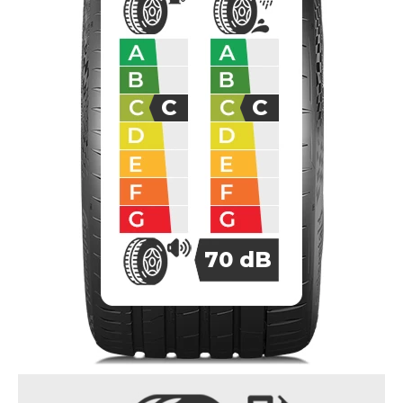
C
C
70
dB