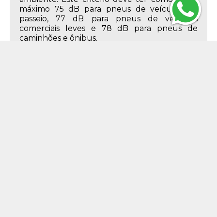
máximo 75 dB para pneus de veículos de
passeio, 77 dB para pneus de veículos
comerciais leves e 78 dB para pneus de
caminhões e ônibus.
Descrição do Produto
Características do Produto
195mm
Largura
55%
Perfil
15
Aro
195/55R15
Medida
85 - até 515 kg
Índice de Peso