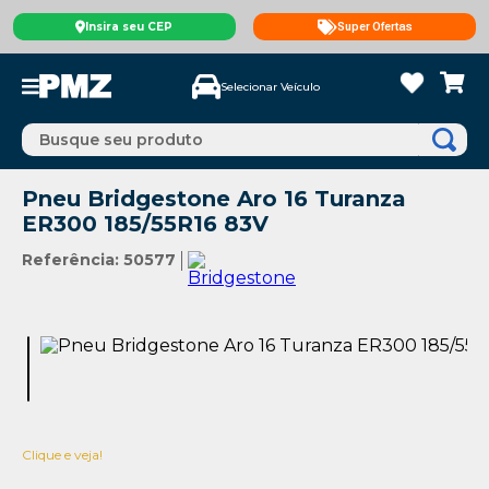
Insira seu CEP
Super Ofertas
Selecionar Veículo
Busque seu produto
Pneu Bridgestone Aro 16 Turanza
ER300 185/55R16 83V
Referência
:
50577
Clique e veja!