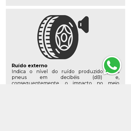
Ruído externo
Indica o nível do ruído produzido pelos
pneus em decibéis (dB) e,
consequentemente, o impacto no meio
ambiente. Este critério deve ter como limite
máximo 75 dB para pneus de veículos de
passeio, 77 dB para pneus de veículos
comerciais leves e 78 dB para pneus de
caminhões e ônibus.