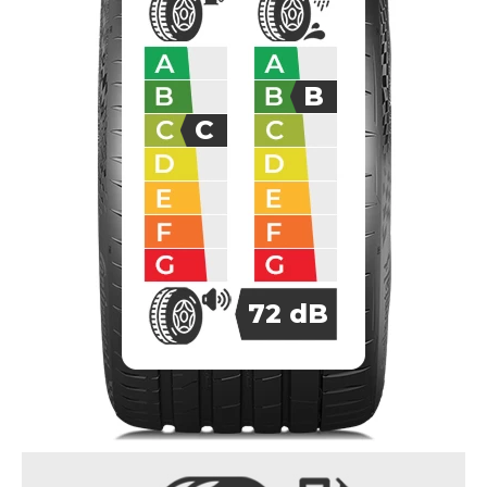
B
C
72
dB