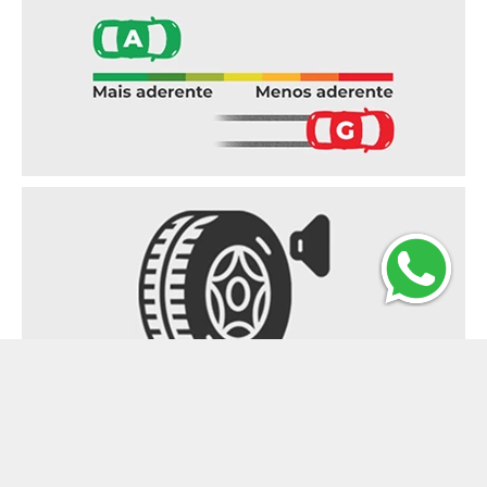
Ruído externo
Indica o nível do ruído produzido pelos
pneus em decibéis (dB) e,
consequentemente, o impacto no meio
ambiente. Este critério deve ter como limite