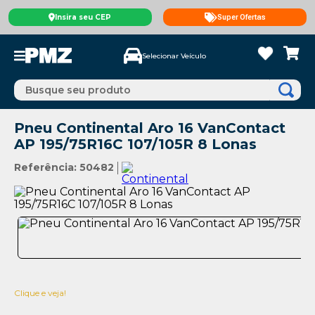
Insira seu CEP
Super Ofertas
Selecionar Veículo
Busque seu produto
Pneu Continental Aro 16 VanContact
AP 195/75R16C 107/105R 8 Lonas
Referência
:
50482
Clique e veja!