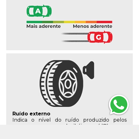
Ruído externo
Indica o nível do ruído produzido pelos
pneus em decibéis (dB) e,
consequentemente, o impacto no meio
ambiente. Este critério deve ter como limite