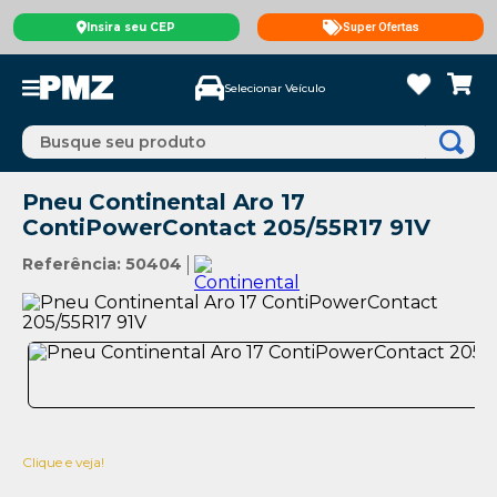
Insira seu CEP
Super Ofertas
Selecionar Veículo
Busque seu produto
Pneu Continental Aro 17
ContiPowerContact 205/55R17 91V
Referência
:
50404
Clique e veja!