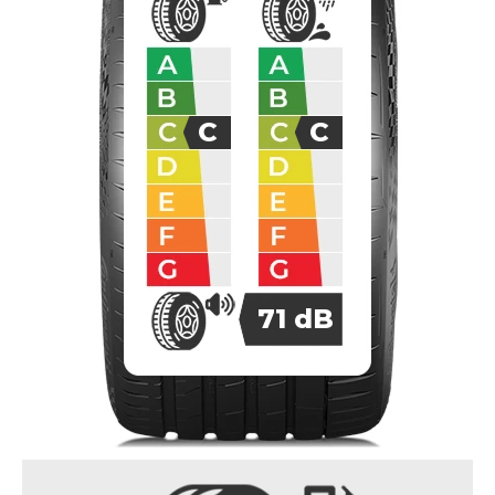
C
C
71
dB