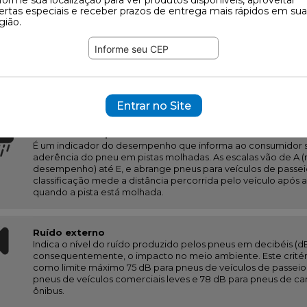
ertas especiais e receber prazos de entrega mais rápidos em sua
gião.
Resistência ao rolamento
Está diretamente relacionada à eficiência energética, uma 
energia absorvida quando o pneu está rodando. Com isso, qu
resistência ao rodar, menor será o consumo de combustível e
consequentemente, menor será o impacto ao meio ambient
2 ). Na etiqueta, os pneus serão classificados em seis níveis, s
eficiente e até F.
Entrar no Site
Aderência em pista molhada
É um indicador do desempenho que informa ao consumidor 
aderência do pneu em pistas molhadas. As escalas vão de A 
desempenho) até E, e abrange pneus para veículos de passei
classificação mede a distância percorrida pelo veículo após
quando a pista está molhada.
Ruído externo
Indica o nível do ruído produzido pelos pneus em decibéis (dB
consequentemente, o impacto no meio ambiente. Este critér
como limite máximo 75 dB para pneus de veículos de passeio,
pneus de veículos comerciais leves e 78 dB para pneus de c
ônibus.