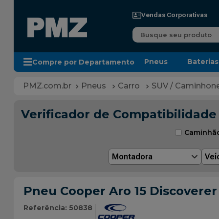
Vendas Corporativas
Busque seu produto
Pneus
Baterias
Compre por Departamento
Pneus
Carro
SUV / Caminhon
Verificador de Compatibilidade
Caminhã
Montadora
Veí
Pneu Cooper Aro 15 Discoverer
Referência
:
50838