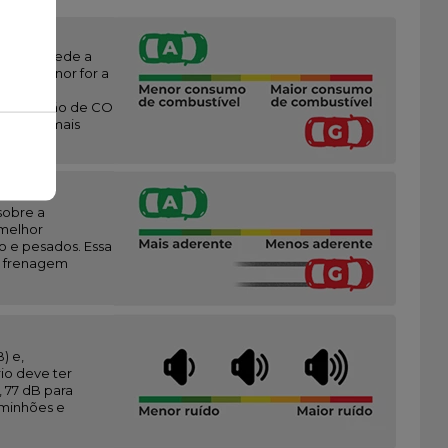
vez que mede a
anto menor for a
,
e (emissão de CO
endo A o mais
sobre a
(melhor
o e pesados. Essa
 a frenagem
) e,
io deve ter
 77 dB para
aminhões e