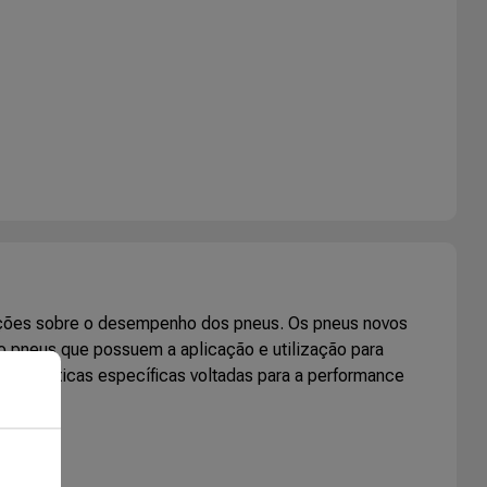
mações sobre o desempenho dos pneus. Os pneus novos
o pneus que possuem a aplicação e utilização para
racterísticas específicas voltadas para a performance