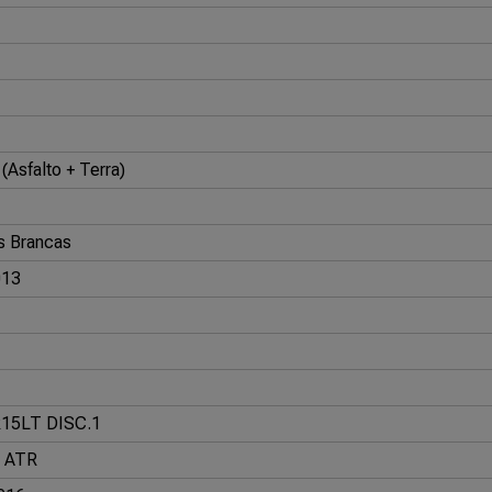
(Asfalto + Terra)
s Brancas
013
15LT DISC.1
r ATR