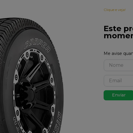
Clique e veja!
Este pr
momen
Enviar