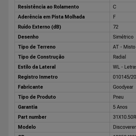
Resistência ao Rolamento
C
Aderência em Pista Molhada
F
Ruído Externo (dB)
72
Desenho
Simétrico
Tipo de Terreno
AT - Misto 
Tipo de Construção
Radial
Estilo da Lateral
WL - Letra
Registro Inmetro
010145/2
Fabricante
Goodyear
Tipo de Produto
Pneu
Garantia
5 Anos
Part number
31X10.50R
Modelo
Discovere