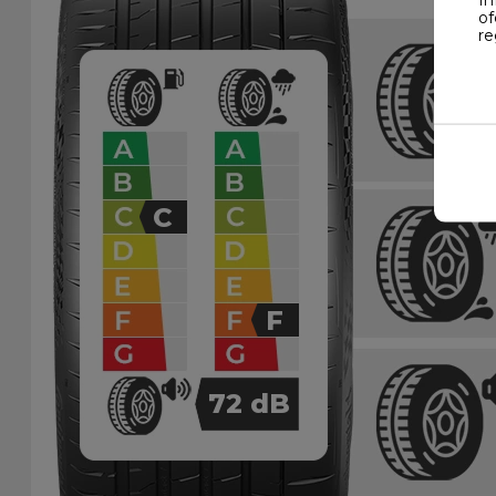
of
re
C
F
72
dB