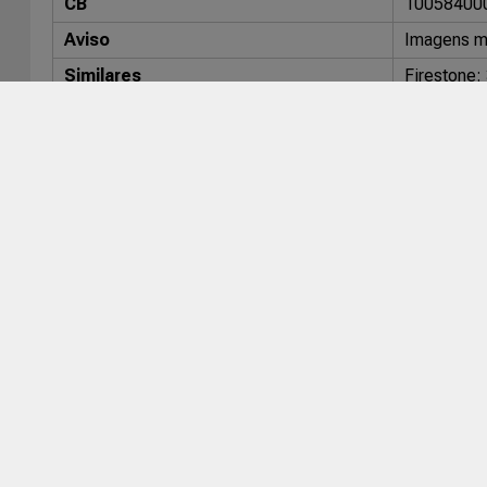
CB
10058400
Aviso
Imagens me
Similares
Firestone
TE
Sunset
Veículos compatíveis
Montadora
Veículo
Universal
Universal
Lojas com este Item em Estoq
Nenhuma loja com estoque