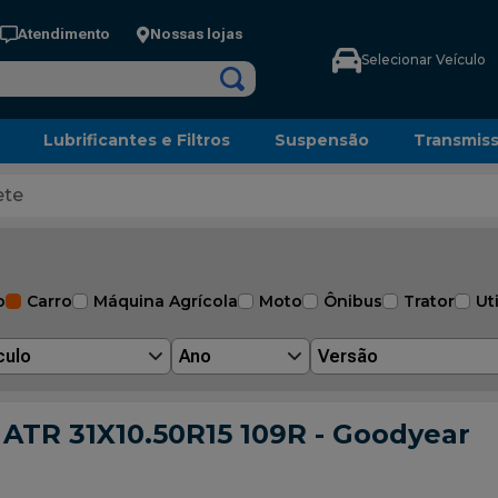
Atendimento
Nossas lojas
Selecionar Veículo
Lubrificantes e Filtros
Suspensão
Transmis
ete
o
Carro
Máquina Agrícola
Moto
Ônibus
Trator
Uti
culo
Ano
Versão
 ATR 31X10.50R15 109R - Goodyear