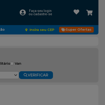
Faça seu login
ou cadastre-se
são
Super Ofertas
Insira seu CEP
litário
Van
VERIFICAR