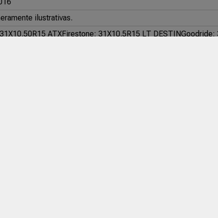
016
ramente ilustrativas.
: 31X10.50R15 ATX
Firestone: 31X10.5R15 LT DESTIN
Goodride:
: 31X10.50R15LT MUD MT
West Lake: 31X10.50 R15LT SL366
X
ue