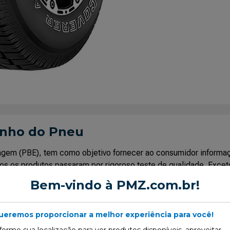
enho do Pneu
uetagem (PBE), tem como objetivo fornecer ao consumidor infor
os os produtos passaram por rigoroso teste de qualidade. Excet
base indicados pelo Inmetro pois sua utilização necessita de ca
Bem-vindo à PMZ.com.br!
ueremos proporcionar a melhor experiência para você!
forme sua localização para ver produtos disponíveis, aproveitar