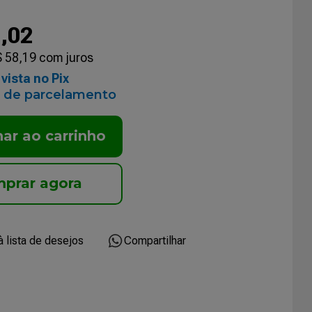
1
,
02
$
58
,
19
com juros
vista no Pix
 de parcelamento
nar ao carrinho
Compartilhar