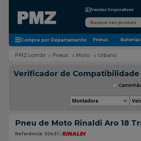
Vendas Corporativas
Busque seu produto
Pneus
Baterias
Compre por Departamento
Pneus
Moto
Urbano
Verificador de Compatibilidade
Caminhã
Montadora
Veí
Pneu de Moto Rinaldi Aro 18 Tr
Referência
:
50431