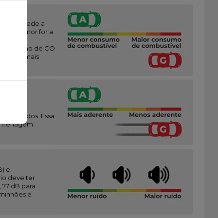
vez que mede a
anto menor for a
,
e (emissão de CO
endo A o mais
sobre a
(melhor
o e pesados. Essa
 a frenagem
) e,
io deve ter
 77 dB para
aminhões e