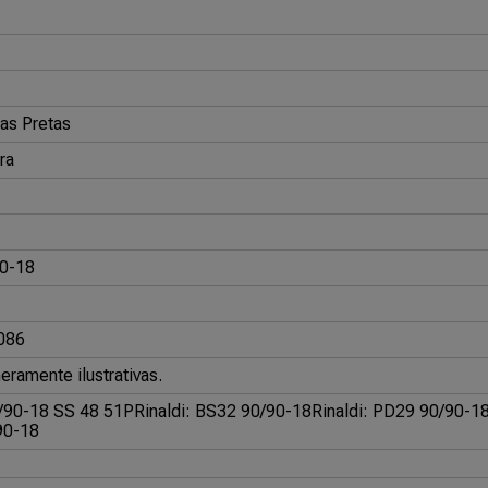
as Pretas
ra
0-18
086
ramente ilustrativas.
0/90-18 SS 48 51P
Rinaldi: BS32 90/90-18
Rinaldi: PD29 90/90-1
90-18