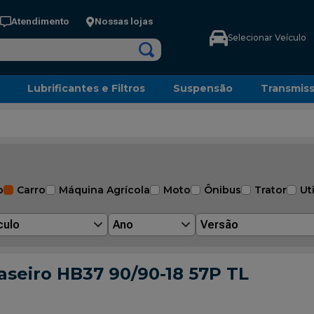
Atendimento
Nossas lojas
Selecionar Veículo
Lubrificantes e Filtros
Suspensão
Transmis
o
Carro
Máquina Agrícola
Moto
Ônibus
Trator
Uti
culo
Ano
Versão
aseiro HB37 90/90-18 57P TL