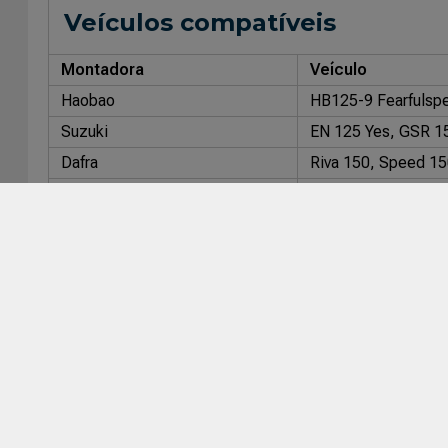
Veículos compatíveis
Montadora
Veículo
Haobao
HB125-9 Fearfulsp
Suzuki
EN 125 Yes, GSR 15
Dafra
Riva 150, Speed 1
Kasinski
Comet 150
Garinni
GR125S, GR125U,
Yamaha
YBR 125 Factor, YB
Sundown
Hawk 150
Shineray
Bolt 250
MVK
Black Star 150