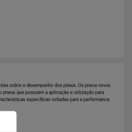
mações sobre o desempenho dos pneus. Os pneus novos
o pneus que possuem a aplicação e utilização para
racterísticas específicas voltadas para a performance