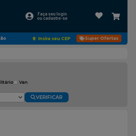
Faça seu login
ou cadastre-se
são
Super Ofertas
Insira seu CEP
litário
Van
VERIFICAR