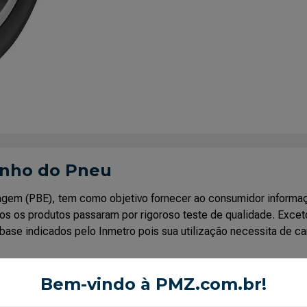
enho do Pneu
uetagem (PBE), tem como objetivo fornecer ao consumidor infor
os os produtos passaram por rigoroso teste de qualidade. Excet
base indicados pelo Inmetro pois sua utilização necessita de ca
Bem-vindo à PMZ.com.br!