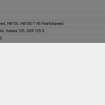
eed, HB150, HB150-T R5 Fearfulspeed
0i, Katana 125, GSR 125 S
50
 GR125ST
R 125i Factor