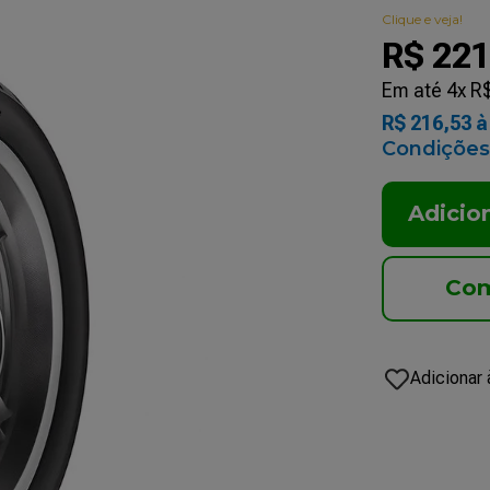
Clique e veja!
R$
22
Em até
4
x
R
R$
216
,
53
à 
Condições
Adicio