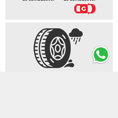
Aderência em pista molhada
É um indicador do desempenho que informa
ao consumidor sobre a aderência do pneu em
pistas molhadas. As escalas vão de A (melhor
desempenho) até E, e abrange pneus para
veículos de passeio e pesados. Essa
classificação mede a distância percorrida pelo
veículo após a frenagem quando a pista está
molhada.