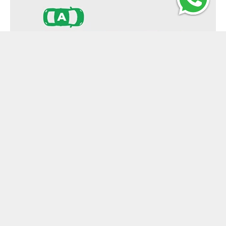
Ruído externo
Indica o nível do ruído produzido pelos
pneus em decibéis (dB) e,
consequentemente, o impacto no meio
ambiente. Este critério deve ter como limite