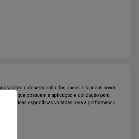
mações sobre o desempenho dos pneus. Os pneus novos
o pneus que possuem a aplicação e utilização para
racterísticas específicas voltadas para a performance