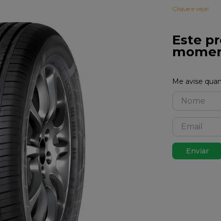
Clique e veja!
Este pr
momen
Enviar