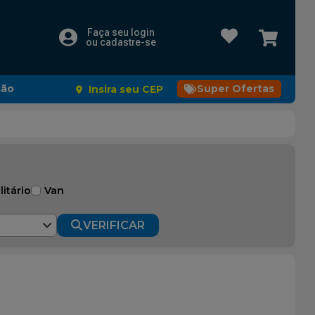
Faça seu login
ou cadastre-se
são
Super Ofertas
Insira seu CEP
litário
Van
VERIFICAR