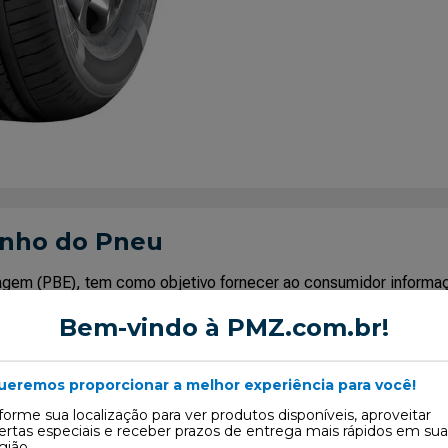
enho do Pneu
uetagem (PBE), tem como objetivo fornecer ao consumidor infor
os os produtos passaram por rigoroso teste de qualidade. Excet
Bem-vindo à PMZ.com.br!
base indicados pelo Inmetro pois sua utilização necessita de ca
ueremos proporcionar a melhor experiência para você!
forme sua localização para ver produtos disponíveis, aproveitar
ertas especiais e receber prazos de entrega mais rápidos em sua
gião.