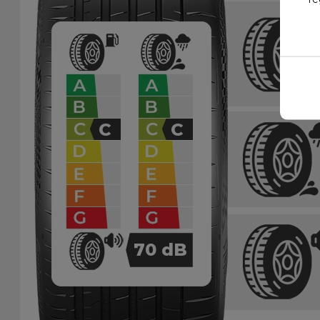
C
C
70
dB