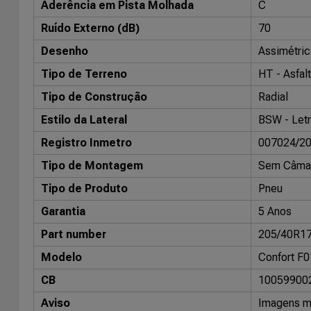
Aderência em Pista Molhada
C
Ruído Externo (dB)
70
Desenho
Assimétric
Tipo de Terreno
HT - Asfalt
Tipo de Construção
Radial
Estilo da Lateral
BSW - Letr
Registro Inmetro
007024/2
Tipo de Montagem
Sem Câma
Tipo de Produto
Pneu
Garantia
5 Anos
Part number
205/40R1
Modelo
Confort F0
CB
10059900
Aviso
Imagens me