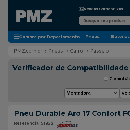
Vendas Corporativas
Busque seu produto
Pneus
Baterias
Compre por Departamento
Pneus
Carro
Passeio
Verificador de Compatibilidade
Caminhã
Montadora
Veí
Pneu Durable Aro 17 Confort F
Referência
:
51822