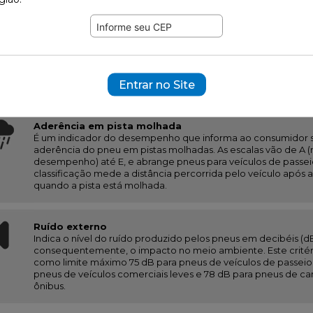
Resistência ao rolamento
Está diretamente relacionada à eficiência energética, uma 
energia absorvida quando o pneu está rodando. Com isso, qu
resistência ao rodar, menor será o consumo de combustível e
consequentemente, menor será o impacto ao meio ambient
2 ). Na etiqueta, os pneus serão classificados em seis níveis, s
Entrar no Site
eficiente e até F.
Aderência em pista molhada
É um indicador do desempenho que informa ao consumidor 
aderência do pneu em pistas molhadas. As escalas vão de A 
desempenho) até E, e abrange pneus para veículos de passei
classificação mede a distância percorrida pelo veículo após
quando a pista está molhada.
Ruído externo
Indica o nível do ruído produzido pelos pneus em decibéis (dB
consequentemente, o impacto no meio ambiente. Este critér
como limite máximo 75 dB para pneus de veículos de passeio,
pneus de veículos comerciais leves e 78 dB para pneus de c
ônibus.