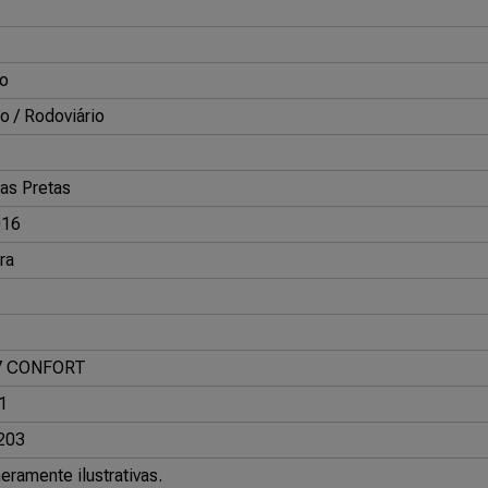
o
o / Rodoviário
as Pretas
016
ra
7 CONFORT
1
203
ramente ilustrativas.