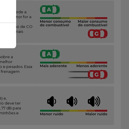
vez que mede a
anto menor for a
,
e (emissão de CO
endo A o mais
sobre a
(melhor
o e pesados. Essa
 a frenagem
) e,
io deve ter
 77 dB para
aminhões e