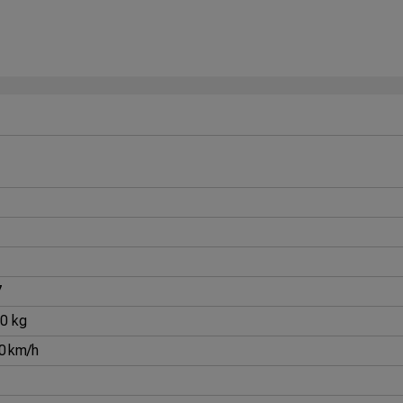
7
00 kg
0 km/h