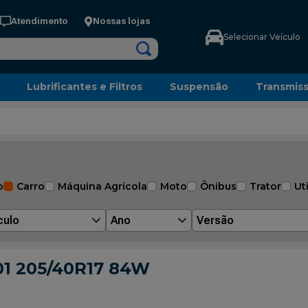
Atendimento
Nossas lojas
Selecionar Veículo
Lubrificantes e Filtros
Suspensão
Transmis
o
Carro
Máquina Agrícola
Moto
Ônibus
Trator
Uti
culo
Ano
Versão
01 205/40R17 84W